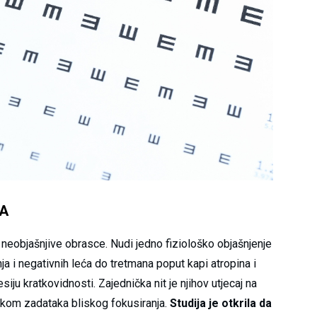
VA
eobjašnjive obrasce. Nudi jedno fiziološko objašnjenje
nja i negativnih leća do tretmana poput kapi atropina i
siju kratkovidnosti. Zajednička nit je njihov utjecaj na
ijekom zadataka bliskog fokusiranja.
Studija je otkrila da