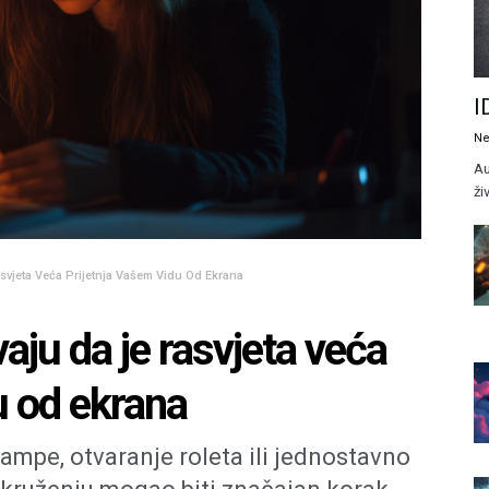
I
Ne
Au
ži
svjeta Veća Prijetnja Vašem Vidu Od Ekrana
aju da je rasvjeta veća
u od ekrana
 lampe, otvaranje roleta ili jednostavno