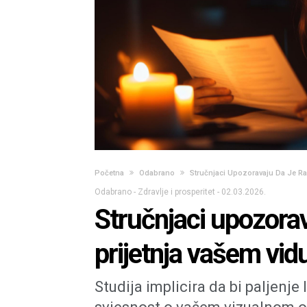
Početna
Odabrano
Stručnjaci Upozoravaju Da Je Ra
Odabrano
-
Zdravlje i prosperitet
-
02.03.2026.
Stručnjaci upozorav
prijetnja vašem vid
Studija implicira da bi paljenje