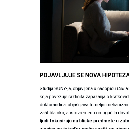
POJAVLJUJE SE NOVA HIPOTEZ
Studija SUNY-ja, objavljena u časopisu
Cell R
koja povezuje različita zapažanja o kratkovid
doktorandica, objašnjava temeljni mehanizam.
zaštitila oko, a istovremeno omogućila dovolj
ljudi fokusiraju na bliske predmete u zatv
zjenica se također može suziti, ne zbog sv