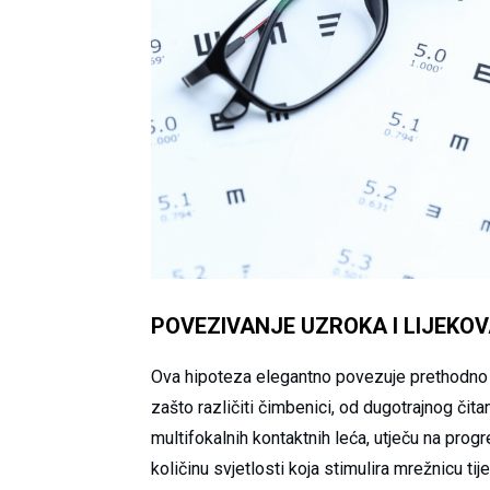
POVEZIVANJE UZROKA I LIJEKO
Ova hipoteza elegantno povezuje prethodno n
zašto različiti čimbenici, od dugotrajnog čita
multifokalnih kontaktnih leća, utječu na progre
količinu svjetlosti koja stimulira mrežnicu t