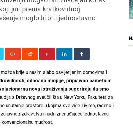
kruženju mogao biti značajan korak
koji juri prema kratkovidnoj
ješenje moglo bi biti jednostavno
N
se možda krije u našim slabo osvijetljenim domovima i
tkovidnosti, odnosno miopije, pripisivao pametnim
volucionarna nova istraživanja sugeriraju da smo
udija s Državnog sveučilišta u New Yorku, Fakulteta za
čne unutarnje prostore u kojima sve više živimo, radimo i
krizu javnog zdravstva i nudi iznenađujuće jednostavnu
je konvencionalnu mudrost.