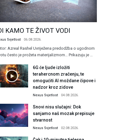
DI KAMO TE ŽIVOT VODI
xus Svjetlost
06.08.2026.
tor: Azreal Rashel Uvriježena predodžba o ugodnom
votu često je prožeta materijalizmom… Prikazuju je …
6G će ljude izložiti
terahercnom zračenju, te
omogućiti AI moždane čipove i
nadzor kroz zidove
Nexus Svjetlost
04.08.2026.
Snovi nisu slučajni: Dok
sanjamo naš mozak prepisuje
stvarnost
Nexus Svjetlost
02.08.2026.
Čak i 10-minutna tjelesna