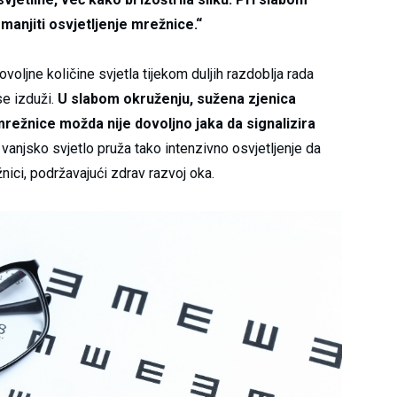
manjiti osvjetljenje mrežnice.“
ovoljne količine svjetla tijekom duljih razdoblja rada
se izduži.
U slabom okruženju, sužena zjenica
mrežnice možda nije dovoljno jaka da signalizira
vanjsko svjetlo pruža tako intenzivno osvjetljenje da
nici, podržavajući zdrav razvoj oka.