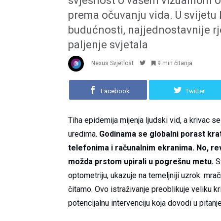
svjesnost o vašem vizualnom o
prema očuvanju vida. U svijetu 
budućnosti, najjednostavnije r
paljenje svjetala
Nexus Svjetlost
9 min čitanja
Facebook
Twitter
Tiha epidemija mijenja ljudski vid, a krivac 
uredima.
Godinama se globalni porast kra
telefonima i računalnim ekranima. No, re
možda prstom upirali u pogrešnu metu.
St
optometriju, ukazuje na temeljniji uzrok: mra
čitamo. Ovo istraživanje preoblikuje veliku 
potencijalnu intervenciju koja dovodi u pitan