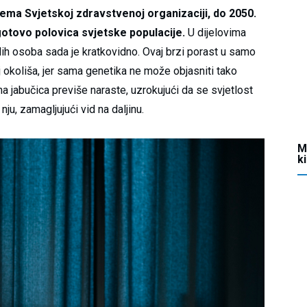
rema Svjetskoj zdravstvenoj organizaciji, do 2050.
otovo polovica svjetske populacije.
U dijelovima
ih osoba sada je kratkovidno. Ovaj brzi porast u samo
j okoliša, jer sama genetika ne može objasniti tako
a jabučica previše naraste, uzrokujući da se svjetlost
ju, zamagljujući vid na daljinu.
M
k