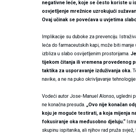
negativne leće, koje se često koriste u i
osvjetljenje mrežnice uzrokujući sužavan
Ovaj učinak se povećava u uvjetima slabo
Implikacije su duboke za prevenciju. Istraživ
leća do farmaceutskih kapi, može biti manje 
izbliza u slabo osvijetljenim prostorijama.
Je
tijekom čitanja ili vremena provedenog p
taktika za usporavanje izduživanja oka.
To
navike, a ne na puko okrivljavanje tehnologije
Vodeći autor Jose-Manuel Alonso, ugledni p
ne konačna presuda.
„Ovo nije konačan odg
koju je moguće testirati, a koja mijenja na
fokusiranje oka međusobno djeluju.“
Istra
skupinu ispitanika, ali njihov rad pruža svjež,