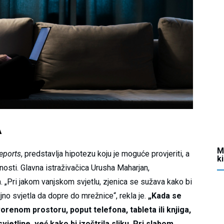
A
M
eports
, predstavlja hipotezu koju je moguće provjeriti, a
k
nosti. Glavna istraživačica Urusha Maharjan,
 „Pri jakom vanjskom svjetlu, zjenica se sužava kako bi
no svjetla da dopre do mrežnice“, rekla je.
„Kada se
orenom prostoru, poput telefona, tableta ili knjiga,
jetline, već kako bi izoštrila sliku. Pri slabom