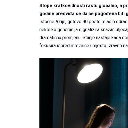
Stope kratkovidnosti rastu globalno, a p
godine predviđa se da će pogođena biti g
istočne Azije, gotovo 90 posto mladih odrasl
nekoliko generacija signalizira snažan utjeca
dramatičnu promjenu. Stanje nastaje kada očn
fokusira ispred mrežnice umjesto izravno na n