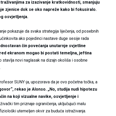
straživanjima za izazivanje kratkovidnosti, smanjuju
je zjenice dok se oko napreže kako bi fokusiralo.
g osvjetljenja.
anje pokazuje da svaka strategija liječenja, od posebnih
učinkovita ako pojedinci nastave duge sesije rada
dnostavan čin povećanja unutarnje svjetline
red ekranom mogao bi postati temeljna, jeftina
 stavlja novi naglasak na dizajn okoliša i osobne
.
rofesor SUNY-ja, upozorava da je ovo početna točka, a
ovor“, rekao je Alonso. „No, studija nudi hipotezu
čin na koji vizualne navike, osvjetljenje i
živački tim priznaje ograničenja, uključujući malu
 fiziološki utemeljen okvir za buduća istraživanja.