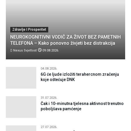
Zdravlje I Prosperitet
NEUROKOGNITIVNI VODIČ ZA ŽIVOT BEZ PAMETNIH
TELEFONA – Kako ponovno živjeti bez distrakcija
Nexus Svjetlost
09.08.2026.
04.08.2026.
6G će ljude izložiti terahercnom zračenju
koje oštećuje DNK
31.07.2026.
Čak i 10-minutna tjelesna aktivnost trenutno
poboljšava pamćenje
27.07.2026.