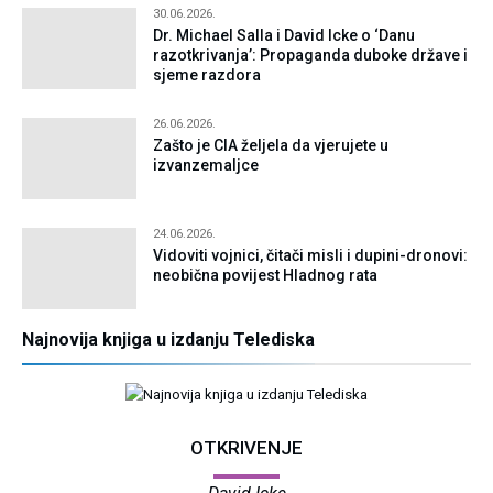
30.06.2026.
Dr. Michael Salla i David Icke o ‘Danu
razotkrivanja’: Propaganda duboke države i
sjeme razdora
26.06.2026.
Zašto je CIA željela da vjerujete u
izvanzemaljce
24.06.2026.
Vidoviti vojnici, čitači misli i dupini-dronovi:
neobična povijest Hladnog rata
Najnovija knjiga u izdanju Telediska
OTKRIVENJE