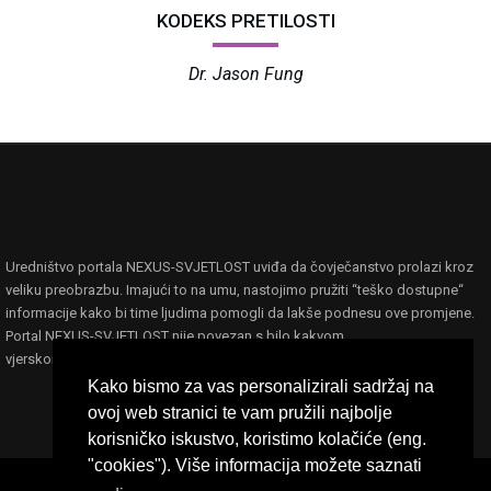
KODEKS PRETILOSTI
Dr. Jason Fung
Uredništvo portala NEXUS-SVJETLOST uviđa da čovječanstvo prolazi kroz
veliku preobrazbu. Imajući to na umu, nastojimo pružiti “teško dostupne“
informacije kako bi time ljudima pomogli da lakše podnesu ove promjene.
Portal NEXUS-SVJETLOST nije povezan s bilo kakvom
vjerskom,filozofskom ili političkom ideologijom ili organizacijom.
Kako bismo za vas personalizirali sadržaj na
ovoj web stranici te vam pružili najbolje
korisničko iskustvo, koristimo kolačiće (eng.
"cookies"). Više informacija možete saznati