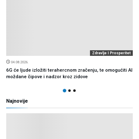
Buđenje Iz Matriksa
23.07.2026.
Zamjena radnika AI-em tvrtkama se počela ozbiljno
obijati o glavu
Najnovije