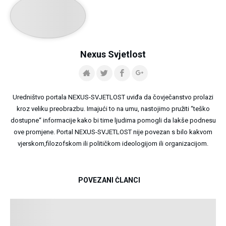
Nexus Svjetlost
Uredništvo portala NEXUS-SVJETLOST uviđa da čovječanstvo prolazi
kroz veliku preobrazbu. Imajući to na umu, nastojimo pružiti “teško
dostupne“ informacije kako bi time ljudima pomogli da lakše podnesu
ove promjene. Portal NEXUS-SVJETLOST nije povezan s bilo kakvom
vjerskom,filozofskom ili političkom ideologijom ili organizacijom.
POVEZANI ČLANCI