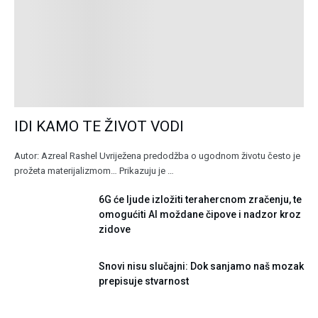
IDI KAMO TE ŽIVOT VODI
Autor: Azreal Rashel Uvriježena predodžba o ugodnom životu često je
prožeta materijalizmom… Prikazuju je …
6G će ljude izložiti terahercnom zračenju, te
omogućiti AI moždane čipove i nadzor kroz
zidove
Snovi nisu slučajni: Dok sanjamo naš mozak
prepisuje stvarnost