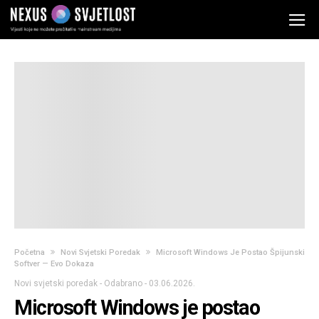
Početna
Novi Svjetski Poredak
Microsoft Windows Je Postao Špijunski
Softver — Evo Dokaza
Novi svjetski poredak
-
Odabrano
-
03.06.2026.
Microsoft Windows je postao