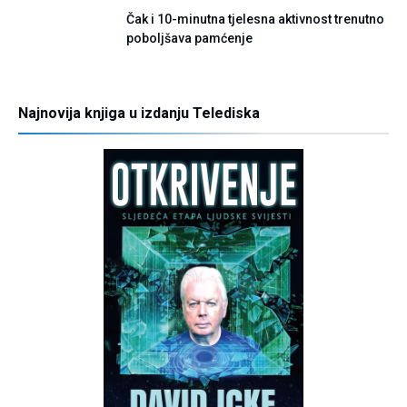
Čak i 10-minutna tjelesna aktivnost trenutno
poboljšava pamćenje
Najnovija knjiga u izdanju Telediska