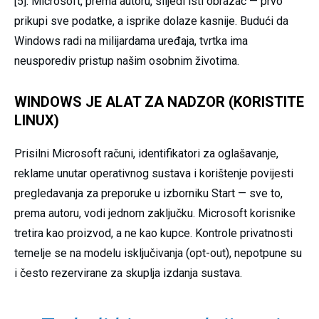
[5]. Microsoft, prema autoru, slijedi isti obrazac — prvo
prikupi sve podatke, a isprike dolaze kasnije. Budući da
Windows radi na milijardama uređaja, tvrtka ima
neusporediv pristup našim osobnim životima.
WINDOWS JE ALAT ZA NADZOR (KORISTITE
LINUX)
Prisilni Microsoft računi, identifikatori za oglašavanje,
reklame unutar operativnog sustava i korištenje povijesti
pregledavanja za preporuke u izborniku Start — sve to,
prema autoru, vodi jednom zaključku. Microsoft korisnike
tretira kao proizvod, a ne kao kupce. Kontrole privatnosti
temelje se na modelu isključivanja (opt-out), nepotpune su
i često rezervirane za skuplja izdanja sustava.