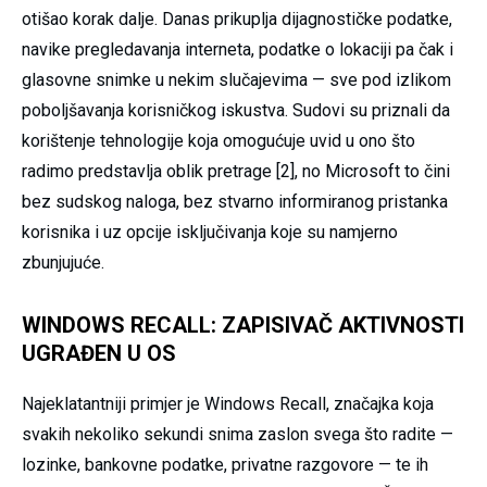
otišao korak dalje. Danas prikuplja dijagnostičke podatke,
navike pregledavanja interneta, podatke o lokaciji pa čak i
glasovne snimke u nekim slučajevima — sve pod izlikom
poboljšavanja korisničkog iskustva. Sudovi su priznali da
korištenje tehnologije koja omogućuje uvid u ono što
radimo predstavlja oblik pretrage [2], no Microsoft to čini
bez sudskog naloga, bez stvarno informiranog pristanka
korisnika i uz opcije isključivanja koje su namjerno
zbunjujuće.
WINDOWS RECALL: ZAPISIVAČ AKTIVNOSTI
UGRAĐEN U OS
Najeklatantniji primjer je Windows Recall, značajka koja
svakih nekoliko sekundi snima zaslon svega što radite —
lozinke, bankovne podatke, privatne razgovore — te ih