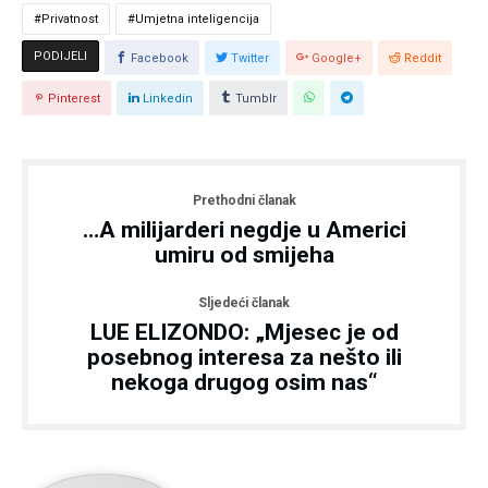
Privatnost
Umjetna inteligencija
PODIJELI
Facebook
Twitter
Google+
Reddit
Pinterest
Linkedin
Tumblr
Prethodni članak
…A milijarderi negdje u Americi
umiru od smijeha
Sljedeći članak
LUE ELIZONDO: „Mjesec je od
posebnog interesa za nešto ili
nekoga drugog osim nas“