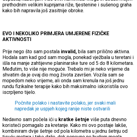
prethodnim velikim kupnjama riže, tjestenine i sušenog graha
kako bih napravila još zasitnije obroke.
EVO I NEKOLIKO PRIMJERA UMJERENE FIZIČKE
AKTIVNOSTI
Prije nego što sam postala
invalid,
bila sam prilično aktivna.
Hodala sam kad god sam mogla, ponekad vježbala u teretani i
išla na manje zahtijevne planinarske ture od 5 do 8 kilometara.
Međutim, to više nije moguće. Trebalo mi je neko vrijeme da
shvatim da je ovaj dio mog života završen. Vozila sam se
mopedom neko vrijeme, ali onda sam krenula na još jednu
rundu fizikalne terapije kako bih maksimalno iskoristila ovo
iscrpljeno tijelo.
Počnite polako i nastavite polako, jer svaki mali
napredak je uspjeh kojeg ranije niste ostvarili
Nedavno sam počela ići u
kratke šetnje
više puta dnevno
koristeći pomagalo za kretanje. Kako mi ovo postaje lakše,
kombiniram dvije šetnje od pola kilometra u jednu šetnju od
tisuću metara i tako dalje, dok ponovno ne budem mogla