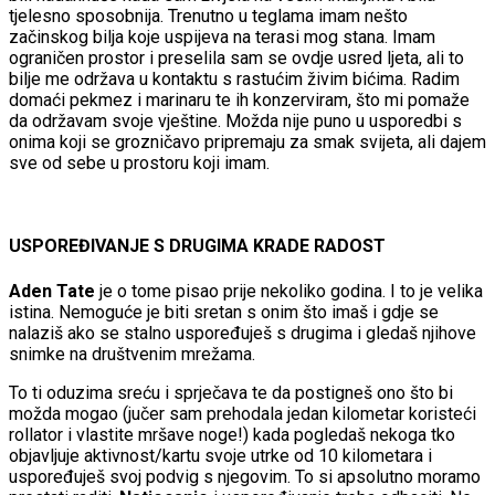
tjelesno sposobnija. Trenutno u teglama imam nešto
začinskog bilja koje uspijeva na terasi mog stana. Imam
ograničen prostor i preselila sam se ovdje usred ljeta, ali to
bilje me održava u kontaktu s rastućim živim bićima. Radim
domaći pekmez i marinaru te ih konzerviram, što mi pomaže
da održavam svoje vještine. Možda nije puno u usporedbi s
onima koji se grozničavo pripremaju za smak svijeta, ali dajem
sve od sebe u prostoru koji imam.
USPOREĐIVANJE S DRUGIMA KRADE RADOST
Aden Tate
je o tome pisao prije nekoliko godina. I to je velika
istina. Nemoguće je biti sretan s onim što imaš i gdje se
nalaziš ako se stalno uspoređuješ s drugima i gledaš njihove
snimke na društvenim mrežama.
To ti oduzima sreću i sprječava te da postigneš ono što bi
možda mogao (jučer sam prehodala jedan kilometar koristeći
rollator i vlastite mršave noge!) kada pogledaš nekoga tko
objavljuje aktivnost/kartu svoje utrke od 10 kilometara i
uspoređuješ svoj podvig s njegovim. To si apsolutno moramo