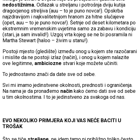
nedostižnima.
Odlazak u streljanu i potrošnja dviju kutija
dragocjenog streljiva (auu – to je puno novca!). Opskrba
najzdravijom i najkvalitetnijom hranom za hitne slučajeve
(opet, auu – to je puno novca!). Šetnje od deset kilometara po
ekstremnim vremenskim uvjetima samo za zabavu i kondiciju
(stari, ja sam invalid!). Uzgoj vrta kojeg se ne bi posramila ni
Martha Stewart (haloo – živim u stanu!).
Postoji mjesto (gledište) između onog u kojem ste razočarani
i mislite da ne postoji izlaz (način), i onog u kojem nalazite
ove legitimne,
ambiciozne
stvari koje možete učiniti.
To jednostavno znači da date sve od sebe.
Svi mi imamo jedinstvene okolnosti, prednosti i ograničenja.
Na nama je da pronađemo
način
kako ćemo dati sve od sebe
u tim okolnostima. I to je jedinstveno za svakoga od nas.
EVO NEKOLIKO PRIMJERA KOJI VAS NEĆE BACITI U
TROŠAK
Što se tiče
streljane,
ne idem tamo ni približno toliko često