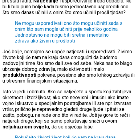
prestati raditi.
Natjecanje
i uspoređivanje treba odbaciti. Ne
bi li bilo puno bolje kada bismo jednostavno usporedili ono
što smo danas učinili s onim što smo učinili prošli tjedan?
Ne mogu uspoređivati ono što mogu učiniti sada s
onim što sam mogla učiniti prije nekoliko godina.
Jednostavno ne mogu biti sretna i mentalno
zdrava ako živim u prošlosti
Još bolje, nemojmo se uopće natjecati i uspoređivati. Živimo
živote koji će nam na kraju dana omogućiti da budemo
zadovoljni time što smo dali sve od sebe. Neka nas to blago
ubrzanje dobrog zdravlja, malo aktivnosti i malo
produktivnosti
pokrene, posebno ako smo krhkog zdravlja ili
u stresnim financijskim situacijama.
Isto vrijedi i obrnuto. Ako se natječete u sportu koji zahtijeva
okretnost i izdržljivost, ako ste neovisni i imućni, ako imate
vojno iskustvo u specijalnim postrojbama ili ste npr. izvrstan
vrtlar, prilično je nepravedno gledati druge ljude i pitati se
zašto, pobogu, ne rade ono što vi radite. Još je gore to reći i
natjerati druge, koji se samo pokušavaju snaći u ovom
neljubaznom svijetu,
da se osjećaju loše.
Pokušajte živjeti život koji će vam na kraju dana