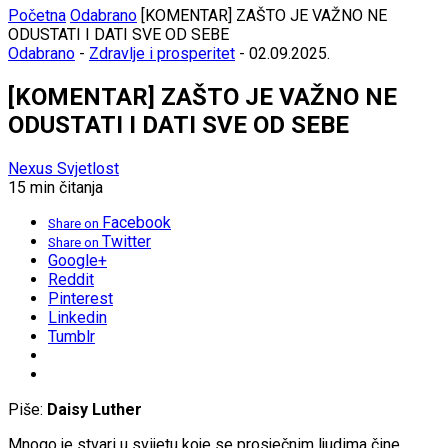
Početna
Odabrano
[KOMENTAR] ZAŠTO JE VAŽNO NE
ODUSTATI I DATI SVE OD SEBE
Odabrano
-
Zdravlje i prosperitet
-
02.09.2025.
[KOMENTAR] ZAŠTO JE VAŽNO NE
ODUSTATI I DATI SVE OD SEBE
Nexus Svjetlost
15 min čitanja
Facebook
Share on
Twitter
Share on
Google+
Reddit
Pinterest
Linkedin
Tumblr
Piše:
Daisy Luther
Mnogo je stvari u svijetu koje se prosječnim ljudima čine