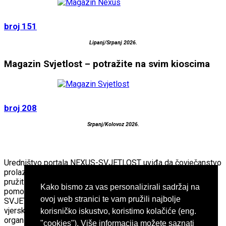
broj 151
Lipanj/Srpanj 2026.
Magazin Svjetlost – potražite na svim kioscima
broj 208
Srpanj/Kolovoz 2026.
Uredništvo portala NEXUS-SVJETLOST uviđa da čovječanstvo
prolazi kroz veliku preobrazbu. Imajući to na umu, nastojimo
pružiti “teško dostupne“ informacije kako bi time ljudima
Kako bismo za vas personalizirali sadržaj na
pomogli da lakše podnesu ove promjene. Portal NEXUS-
ovoj web stranici te vam pružili najbolje
SVJETLOST nije povezan s bilo kakvom
vjerskom,filozofskom ili političkom ideologijom ili
korisničko iskustvo, koristimo kolačiće (eng.
organizacijom.
"cookies"). Više informacija možete saznati