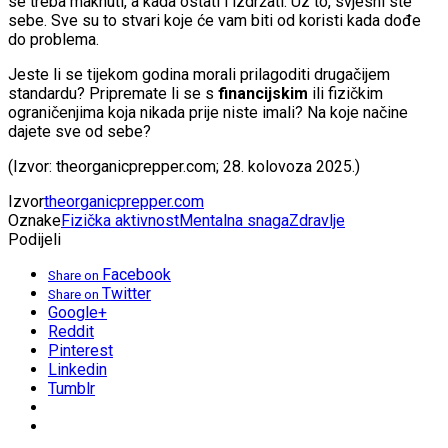
se treba maknuti, a kada ostati i izdržati. Uz to, svjesni ste
sebe. Sve su to stvari koje će vam biti od koristi kada dođe
do problema.
Jeste li se tijekom godina morali prilagoditi drugačijem
standardu? Pripremate li se s
financijskim
ili fizičkim
ograničenjima koja nikada prije niste imali? Na koje načine
dajete sve od sebe?
(Izvor: theorganicprepper.com; 28. kolovoza 2025.)
Izvor
theorganicprepper.com
Oznake
Fizička aktivnost
Mentalna snaga
Zdravlje
Podijeli
Facebook
Share on
Twitter
Share on
Google+
Reddit
Pinterest
Linkedin
Tumblr