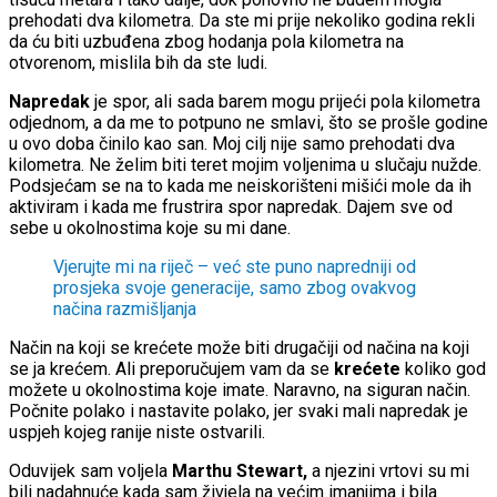
prehodati dva kilometra. Da ste mi prije nekoliko godina rekli
da ću biti uzbuđena zbog hodanja pola kilometra na
otvorenom, mislila bih da ste ludi.
Napredak
je spor, ali sada barem mogu prijeći pola kilometra
odjednom, a da me to potpuno ne smlavi, što se prošle godine
u ovo doba činilo kao san. Moj cilj nije samo prehodati dva
kilometra. Ne želim biti teret mojim voljenima u slučaju nužde.
Podsjećam se na to kada me neiskorišteni mišići mole da ih
aktiviram i kada me frustrira spor napredak. Dajem sve od
sebe u okolnostima koje su mi dane.
Vjerujte mi na riječ – već ste puno napredniji od
prosjeka svoje generacije, samo zbog ovakvog
načina razmišljanja
Način na koji se krećete može biti drugačiji od načina na koji
se ja krećem. Ali preporučujem vam da se
krećete
koliko god
možete u okolnostima koje imate. Naravno, na siguran način.
Počnite polako i nastavite polako, jer svaki mali napredak je
uspjeh kojeg ranije niste ostvarili.
Oduvijek sam voljela
Marthu Stewart,
a njezini vrtovi su mi
bili nadahnuće kada sam živjela na većim imanjima i bila