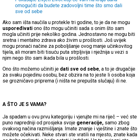
omogućiti da budete zadovoljni time što smo dali
sve od sebe
Ako sam išta naučila u protekle tri godine, to je da ne mogu
uspoređivati
ono što mogu učiniti sada s onim što sam
mogla učiniti prije nekoliko godina. Jednostavno ne mogu biti
sretna i mentalno zdrava ako živim u prošlosti. Još uvijek
mogu pronaći načine za poboljšanje ovog manje učinkovitog
tijela, ali moram biti tisuću puta strpljivija i nježnija u vezi s
njim nego što sam ikada bila u prošlosti.
Ono što možemo učiniti je
dati sve od sebe
, a to je drugačije
za svaku pojedinu osobu, bez obzira na to jeste li osoba koja
se grozničavo priprema (i ništa ne prepušta slučaju) ili ne.
A ŠTO JE S VAMA?
Ja spadam u ovu prvu kategoriju i vjerujte mi na riječ – već ste
puno napredniji od prosjeka svoje
generacije,
samo zbog
ovakvog načina razmišljanja. Imate znanje i vještine i znate što
možete očekivati. Neke stvari ste vratili na mjesto, znate kada