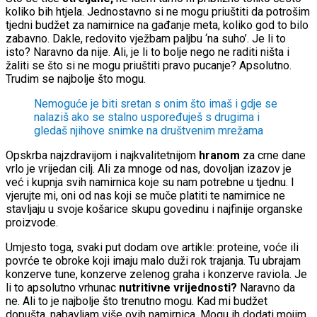
koliko bih htjela. Jednostavno si ne mogu priuštiti da potrošim
tjedni budžet za namirnice na gađanje meta, koliko god to bilo
zabavno. Dakle, redovito vježbam paljbu ‘na suho’. Je li to
isto? Naravno da nije. Ali, je li to bolje nego ne raditi ništa i
žaliti se što si ne mogu priuštiti pravo pucanje? Apsolutno.
Trudim se najbolje što mogu.
Nemoguće je biti sretan s onim što imaš i gdje se
nalaziš ako se stalno uspoređuješ s drugima i
gledaš njihove snimke na društvenim mrežama
Opskrba najzdravijom i najkvalitetnijom
hranom
za crne dane
vrlo je vrijedan cilj. Ali za mnoge od nas, dovoljan izazov je
već i kupnja svih namirnica koje su nam potrebne u tjednu. I
vjerujte mi, oni od nas koji se muče platiti te namirnice ne
stavljaju u svoje košarice skupu govedinu i najfinije organske
proizvode.
Umjesto toga, svaki put dodam ove artikle: proteine, voće ili
povrće te obroke koji imaju malo duži rok trajanja. Tu ubrajam
konzerve tune, konzerve zelenog graha i konzerve raviola. Je
li to apsolutno vrhunac
nutritivne vrijednosti?
Naravno da
ne. Ali to je najbolje što trenutno mogu. Kad mi budžet
dopušta, nabavljam više ovih namirnica. Mogu ih dodati mojim