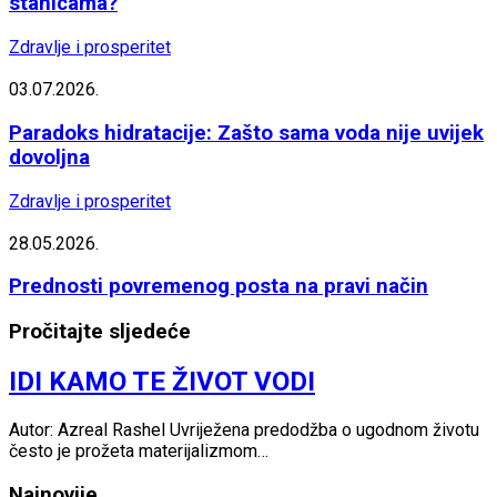
stanicama?
Zdravlje i prosperitet
03.07.2026.
Paradoks hidratacije: Zašto sama voda nije uvijek
dovoljna
Zdravlje i prosperitet
28.05.2026.
Prednosti povremenog posta na pravi način
Pročitajte sljedeće
IDI KAMO TE ŽIVOT VODI
Autor: Azreal Rashel Uvriježena predodžba o ugodnom životu
često je prožeta materijalizmom…
Najnovije