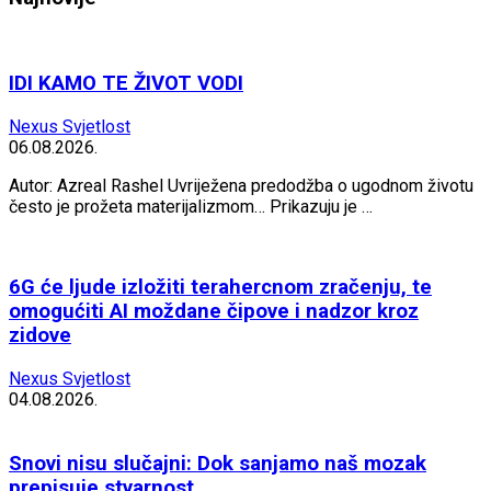
IDI KAMO TE ŽIVOT VODI
Nexus Svjetlost
06.08.2026.
Autor: Azreal Rashel Uvriježena predodžba o ugodnom životu
često je prožeta materijalizmom… Prikazuju je …
6G će ljude izložiti terahercnom zračenju, te
omogućiti AI moždane čipove i nadzor kroz
zidove
Nexus Svjetlost
04.08.2026.
Snovi nisu slučajni: Dok sanjamo naš mozak
prepisuje stvarnost