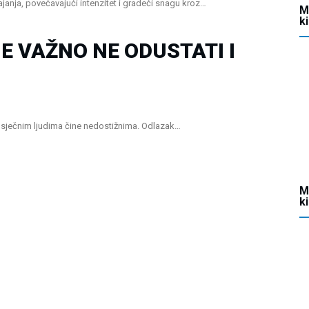
ajanja, povećavajući intenzitet i gradeći snagu kroz…
M
k
E VAŽNO NE ODUSTATI I
prosječnim ljudima čine nedostižnima. Odlazak…
M
k