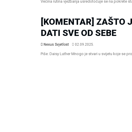
Većina rutina vježbanja usredotočuje se na pokrete st
Zdravlje I Prosperitet
[KOMENTAR] ZAŠTO J
DATI SVE OD SEBE
Nexus Svjetlost
02.09.2025.
Piše: Daisy Luther Mnogo je stvari u svijetu koje se 