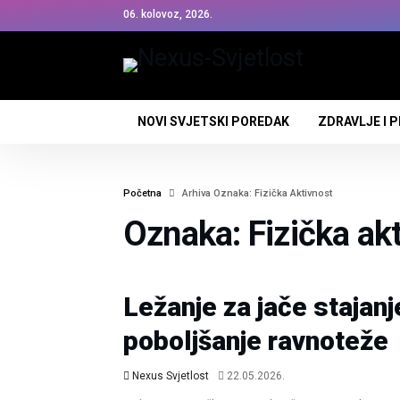
06. kolovoz, 2026.
NOVI SVJETSKI POREDAK
ZDRAVLJE I 
Početna
Arhiva Oznaka: Fizička Aktivnost
Oznaka: Fizička ak
Zdravlje I Prosperitet
Ležanje za jače stajanj
poboljšanje ravnoteže
Nexus Svjetlost
22.05.2026.