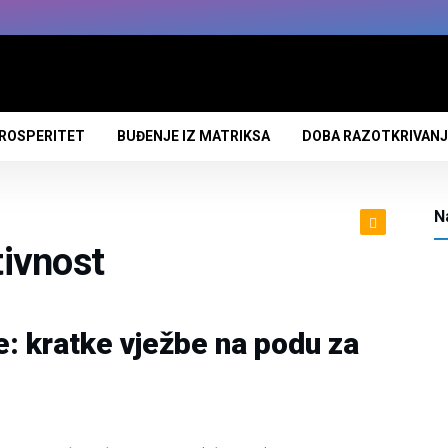
PROSPERITET
BUĐENJE IZ MATRIKSA
DOBA RAZOTKRIVAN
N
tivnost
e: kratke vježbe na podu za