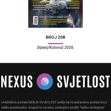
BROJ 208
Srpanj/Kolovoz 2026.
Uredništvo portala NEXUS-SVJETLOST uviđa da čovječanstvo prolazi kroz
veliku preobrazbu. Imajući to na umu, nastojimo pružiti “teško dostupne“