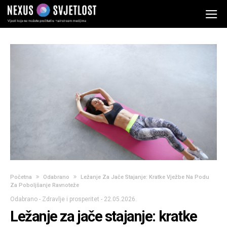
Početna
Odabrano
Ležanje Za Jače Stajanje: Kratke Vježbe Na Podu
Za Poboljšanje Ravnoteže
Odabrano
-
Zdravlje i prosperitet
-
22.05.2026.
Ležanje za jače stajanje: kratke