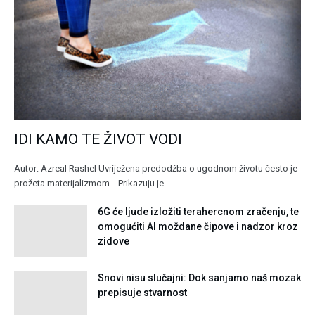
IDI KAMO TE ŽIVOT VODI
Autor: Azreal Rashel Uvriježena predodžba o ugodnom životu često je
prožeta materijalizmom… Prikazuju je …
6G će ljude izložiti terahercnom zračenju, te
omogućiti AI moždane čipove i nadzor kroz
zidove
Snovi nisu slučajni: Dok sanjamo naš mozak
prepisuje stvarnost