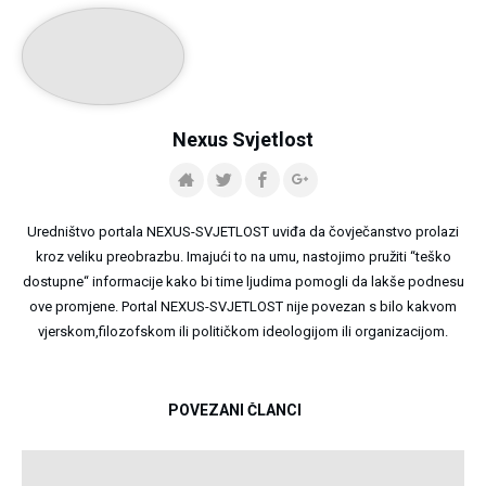
Nexus Svjetlost
Uredništvo portala NEXUS-SVJETLOST uviđa da čovječanstvo prolazi
kroz veliku preobrazbu. Imajući to na umu, nastojimo pružiti “teško
dostupne“ informacije kako bi time ljudima pomogli da lakše podnesu
ove promjene. Portal NEXUS-SVJETLOST nije povezan s bilo kakvom
vjerskom,filozofskom ili političkom ideologijom ili organizacijom.
POVEZANI ČLANCI