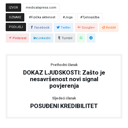
IZVOR
medicalxpress.com
OZNAKE
Fizička aktivnost
Joga
Tjelovježba
PODIJELI
Facebook
Twitter
Google+
Reddit
Pinterest
Linkedin
Tumblr
Prethodni članak
DOKAZ LJUDSKOSTI: Zašto je
nesavršenost novi signal
povjerenja
Sljedeći članak
POSUĐENI KREDIBILITET