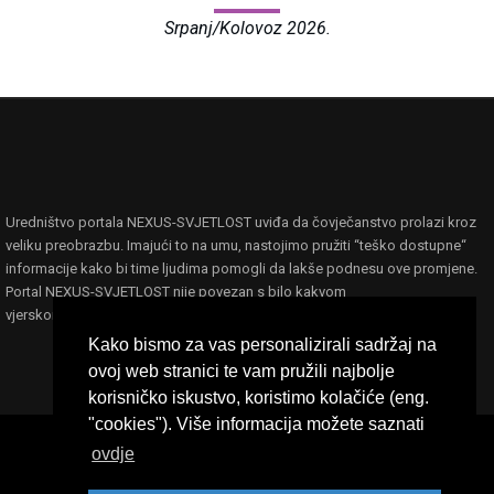
Srpanj/Kolovoz 2026.
Uredništvo portala NEXUS-SVJETLOST uviđa da čovječanstvo prolazi kroz
veliku preobrazbu. Imajući to na umu, nastojimo pružiti “teško dostupne“
informacije kako bi time ljudima pomogli da lakše podnesu ove promjene.
Portal NEXUS-SVJETLOST nije povezan s bilo kakvom
vjerskom,filozofskom ili političkom ideologijom ili organizacijom.
Kako bismo za vas personalizirali sadržaj na
ovoj web stranici te vam pružili najbolje
korisničko iskustvo, koristimo kolačiće (eng.
"cookies"). Više informacija možete saznati
ovdje
Nexus-Svjetlost © 2023 - Sva prava pridržana
postavio
ENNOCLE agency