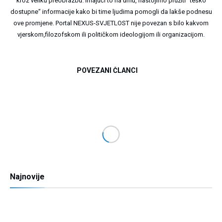
kroz veliku preobrazbu. Imajući to na umu, nastojimo pružiti “teško
dostupne“ informacije kako bi time ljudima pomogli da lakše podnesu
ove promjene. Portal NEXUS-SVJETLOST nije povezan s bilo kakvom
vjerskom,filozofskom ili političkom ideologijom ili organizacijom.
POVEZANI ČLANCI
Najnovije