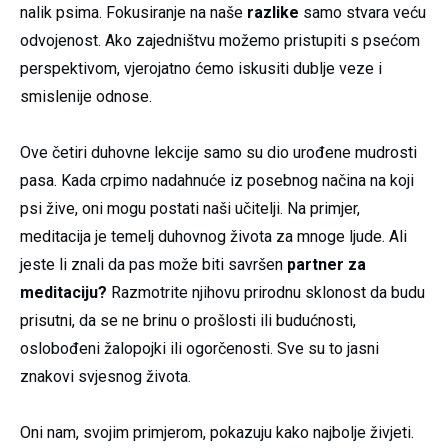
nalik psima. Fokusiranje na naše
razlike
samo stvara veću
odvojenost. Ako zajedništvu možemo pristupiti s psećom
perspektivom, vjerojatno ćemo iskusiti dublje veze i
smislenije odnose.
Ove četiri duhovne lekcije samo su dio urođene mudrosti
pasa. Kada crpimo nadahnuće iz posebnog načina na koji
psi žive, oni mogu postati naši učitelji. Na primjer,
meditacija je temelj duhovnog života za mnoge ljude. Ali
jeste li znali da pas može biti savršen
partner za
meditaciju?
Razmotrite njihovu prirodnu sklonost da budu
prisutni, da se ne brinu o prošlosti ili budućnosti,
oslobođeni žalopojki ili ogorčenosti. Sve su to jasni
znakovi svjesnog života.
Oni nam, svojim primjerom, pokazuju kako najbolje živjeti.