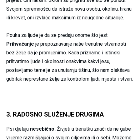
prijelaz čini lakšim. Skloni su prigrliti sve što se ponudi.
Svojom spremnošću da istraže novu osobu, okolinu, hranu
ili krevet, oni izvlače maksimum iz neugodne situacije.
Pouka za ljude je da se predaju onome što jest.
Prihvaćanje
je prepoznavanje naše trenutne stvarnosti
bez želje da je promijenimo. Kada priznamo i istinski
prihvatimo ljude i okolnosti onakvima kakvi jesu,
postavljamo temelje za unutarnju tišinu, što nam olakšava
gubitak neprestane želje za kontrolom ljudi, mjesta i stvari.
3. RADOSNO SLUŽENJE DRUGIMA
Psi djeluju
nesebično.
Živjeti u trenutku znači da ne gube
vrijeme razmišljajući o svojim ciljevima ili o sebi. Možemo