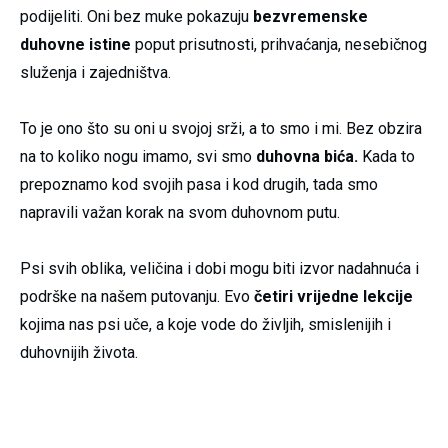
podijeliti. Oni bez muke pokazuju
bezvremenske
duhovne istine
poput prisutnosti, prihvaćanja, nesebičnog
služenja i zajedništva.
To je ono što su oni u svojoj srži, a to smo i mi. Bez obzira
na to koliko nogu imamo, svi smo
duhovna bića.
Kada to
prepoznamo kod svojih pasa i kod drugih, tada smo
napravili važan korak na svom duhovnom putu.
Psi svih oblika, veličina i dobi mogu biti izvor nadahnuća i
podrške na našem putovanju. Evo
četiri vrijedne lekcije
kojima nas psi uče, a koje vode do življih, smislenijih i
duhovnijih života.