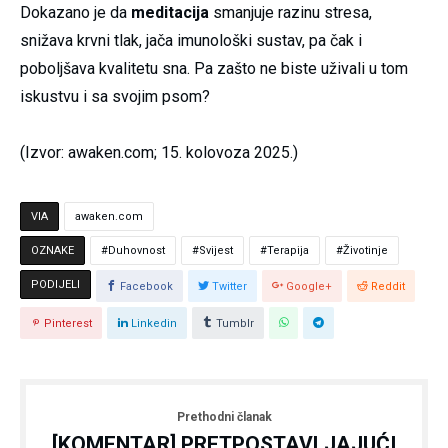
Dokazano je da
meditacija
smanjuje razinu stresa,
snižava krvni tlak, jača imunološki sustav, pa čak i
poboljšava kvalitetu sna. Pa zašto ne biste uživali u tom
iskustvu i sa svojim psom?
(Izvor: awaken.com; 15. kolovoza 2025.)
VIA
awaken.com
OZNAKE
Duhovnost
Svijest
Terapija
Životinje
PODIJELI
Facebook
Twitter
Google+
Reddit
Pinterest
Linkedin
Tumblr
Prethodni članak
[KOMENTAR] PRETPOSTAVLJAJUĆI