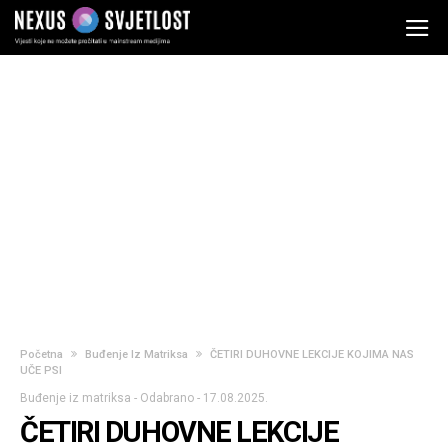
Početna
Buđenje Iz Matriksa
ČETIRI DUHOVNE LEKCIJE KOJIMA NAS
UČE PSI
Buđenje iz matriksa
-
Odabrano
-
17.08.2025.
ČETIRI DUHOVNE LEKCIJE