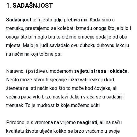
1. SADAŠNJOST
Sadašnjost
je mjesto gdje prebiva mir. Kada smo u
trenutku, prestajemo se kolebati između onoga što je bilo i
onoga što bi moglo biti te držimo emocije podalje od oba
mjesta. Malo je ljudi savladalo ovu duboku duhovnu lekciju
na način na koji to čine psi.
Naravno, i psi žive u modernom
svijetu stresa
i
okidača.
Nešto može stvoriti sjećanje i izazvati reakciju kod
šteneta na isti način kao što to može kod čovjeka, ali
većina pasa vrlo brzo nastavi dalje i vraća se u sadašnji
trenutak. To je mudrost iz koje možemo učiti.
Prirodno je s vremena na vrijeme
reagirati,
ali na našu
kvalitetu života utječe koliko se brzo vraćamo u svoje