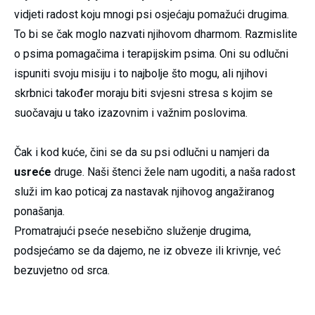
vidjeti radost koju mnogi psi osjećaju pomažući drugima.
To bi se čak moglo nazvati njihovom dharmom. Razmislite
o psima pomagačima i terapijskim psima. Oni su odlučni
ispuniti svoju misiju i to najbolje što mogu, ali njihovi
skrbnici također moraju biti svjesni stresa s kojim se
suočavaju u tako izazovnim i važnim poslovima.
Čak i kod kuće, čini se da su psi odlučni u namjeri da
usreće
druge. Naši štenci žele nam ugoditi, a naša radost
služi im kao poticaj za nastavak njihovog angažiranog
ponašanja.
Promatrajući pseće nesebično služenje drugima,
podsjećamo se da dajemo, ne iz obveze ili krivnje, već
bezuvjetno od srca.