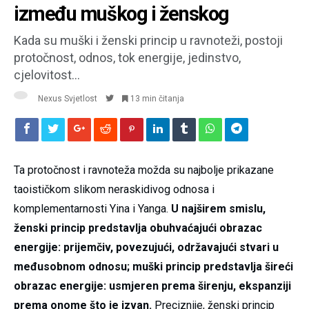
između muškog i ženskog
Kada su muški i ženski princip u ravnoteži, postoji
protočnost, odnos, tok energije, jedinstvo,
cjelovitost…
Nexus Svjetlost
13 min čitanja
Ta protočnost i ravnoteža možda su najbolje prikazane
taoističkom slikom neraskidivog odnosa i
komplementarnosti Yina i Yanga.
U najširem smislu,
ženski princip predstavlja obuhvaćajući obrazac
energije: prijemčiv, povezujući, održavajući stvari u
međusobnom odnosu; muški princip predstavlja šireći
obrazac energije: usmjeren prema širenju, ekspanziji
prema onome što je izvan.
Preciznije, ženski princip