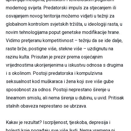
modernog svijeta. Predatorski impuls za stjecanjem ili
osvajanjem novog teritorija možemo vidjeti u težnji za
globalnom kontrolom svjetskih tržišta, u ideologiji rasta, u
novim tehnologijama poput genetske modifikacije hrane.
Vidimo pretjeranu kompetitivnost – težnju da se ide dalje,
raste brže, postigne više, stekne više – uzdignutu na
razinu kulta. Prisutan je prezir prema osjećajnim
vrijednostima ukorijenjenima u iskustvu odnosa s drugima
i s okolinom. Postoji predatorska i kompulzivna
seksualnost kod muškaraca i žena koji sve više gube
sposobnost za odnos. Postoji neprestano širenje u
linearnom smislu, ali nema širenja u dubinu, u uvid. Pritisak
stalnih obaveza neprestano se ubrzava.
Kakav je rezultat? Iscrpljenost, tjeskoba, depresija i
bolesti koje pogađaju sve više ljudi. Nema vremena ni