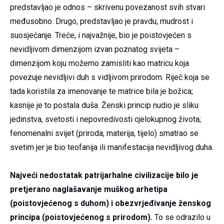
predstavljao je odnos – skrivenu povezanost svih stvari
međusobno. Drugo, predstavljao je pravdu, mudrost i
suosjećanje. Treće, i najvažnije, bio je poistovjećen s
nevidljivom dimenzijom izvan poznatog svijeta –
dimenzijom koju možemo zamisliti kao matricu koja
povezuje nevidljivi duh s vidljivom prirodom. Riječ koja se
tada koristila za imenovanje te matrice bila je božica;
kasnije je to postala duša. Ženski princip nudio je sliku
jedinstva, svetosti i nepovredivosti cjelokupnog života;
fenomenalni svijet (priroda, materija, tijelo) smatrao se
svetim jer je bio teofanija ili manifestacija nevidljivog duha.
Najveći nedostatak patrijarhalne civilizacije bilo je
pretjerano naglašavanje muškog arhetipa
(poistovjećenog s duhom) i obezvrjeđivanje ženskog
principa (poistovjećenog s prirodom).
To se odrazilo u