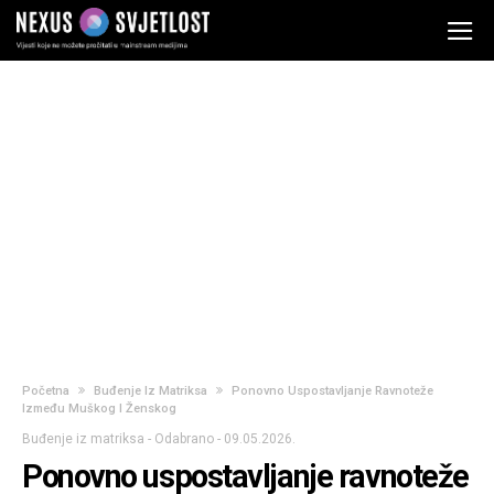
Početna
Buđenje Iz Matriksa
Ponovno Uspostavljanje Ravnoteže
Između Muškog I Ženskog
Buđenje iz matriksa
-
Odabrano
-
09.05.2026.
Ponovno uspostavljanje ravnoteže