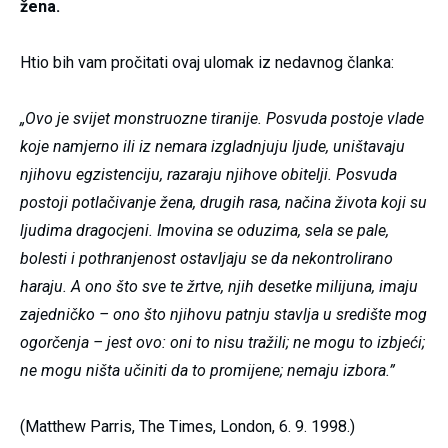
žena.
Htio bih vam pročitati ovaj ulomak iz nedavnog članka:
„Ovo je svijet monstruozne tiranije. Posvuda postoje vlade
koje namjerno ili iz nemara izgladnjuju ljude, uništavaju
njihovu egzistenciju, razaraju njihove obitelji. Posvuda
postoji potlačivanje žena, drugih rasa, načina života koji su
ljudima dragocjeni. Imovina se oduzima, sela se pale,
bolesti i pothranjenost ostavljaju se da nekontrolirano
haraju. A ono što sve te žrtve, njih desetke milijuna, imaju
zajedničko – ono što njihovu patnju stavlja u središte mog
ogorčenja – jest ovo: oni to nisu tražili; ne mogu to izbjeći;
ne mogu ništa učiniti da to promijene; nemaju izbora.”
(Matthew Parris, The Times, London, 6. 9. 1998.)