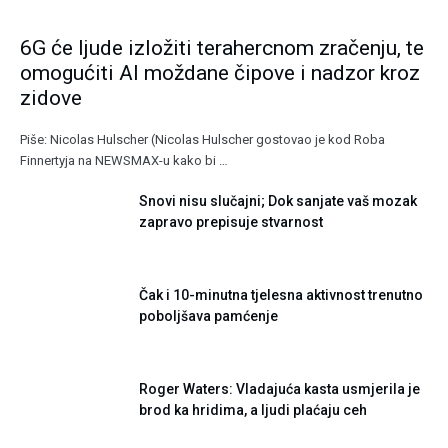
6G će ljude izložiti terahercnom zračenju, te
omogućiti AI moždane čipove i nadzor kroz
zidove
Piše: Nicolas Hulscher (Nicolas Hulscher gostovao je kod Roba
Finnertyja na NEWSMAX-u kako bi …
Snovi nisu slučajni; Dok sanjate vaš mozak
zapravo prepisuje stvarnost
Čak i 10-minutna tjelesna aktivnost trenutno
poboljšava pamćenje
Roger Waters: Vladajuća kasta usmjerila je
brod ka hridima, a ljudi plaćaju ceh