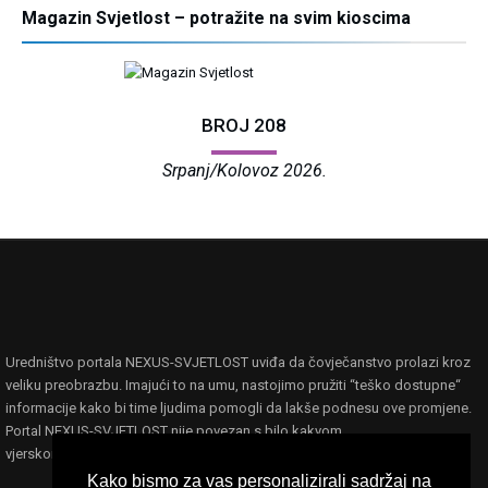
Magazin Svjetlost – potražite na svim kioscima
BROJ 208
Srpanj/Kolovoz 2026.
Uredništvo portala NEXUS-SVJETLOST uviđa da čovječanstvo prolazi kroz
veliku preobrazbu. Imajući to na umu, nastojimo pružiti “teško dostupne“
informacije kako bi time ljudima pomogli da lakše podnesu ove promjene.
Portal NEXUS-SVJETLOST nije povezan s bilo kakvom
vjerskom,filozofskom ili političkom ideologijom ili organizacijom.
Kako bismo za vas personalizirali sadržaj na