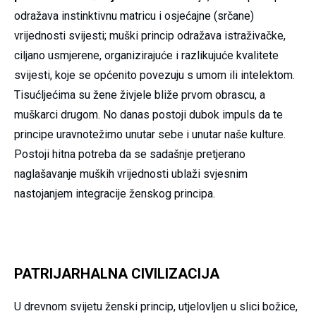
odražava instinktivnu matricu i osjećajne (srčane)
vrijednosti svijesti; muški princip odražava istraživačke,
ciljano usmjerene, organizirajuće i razlikujuće kvalitete
svijesti, koje se općenito povezuju s umom ili intelektom.
Tisućljećima su žene živjele bliže prvom obrascu, a
muškarci drugom. No danas postoji dubok impuls da te
principe uravnotežimo unutar sebe i unutar naše kulture.
Postoji hitna potreba da se sadašnje pretjerano
naglašavanje muških vrijednosti ublaži svjesnim
nastojanjem integracije ženskog principa.
PATRIJARHALNA CIVILIZACIJA
U drevnom svijetu ženski princip, utjelovljen u slici božice,