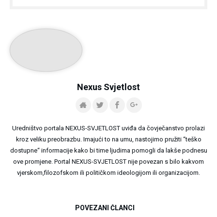
Nexus Svjetlost
Uredništvo portala NEXUS-SVJETLOST uviđa da čovječanstvo prolazi
kroz veliku preobrazbu. Imajući to na umu, nastojimo pružiti “teško
dostupne“ informacije kako bi time ljudima pomogli da lakše podnesu
ove promjene. Portal NEXUS-SVJETLOST nije povezan s bilo kakvom
vjerskom,filozofskom ili političkom ideologijom ili organizacijom.
POVEZANI ČLANCI