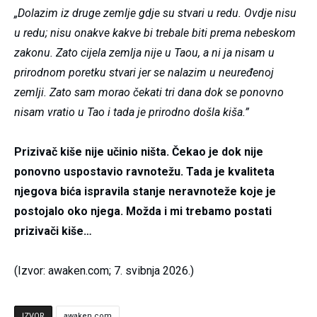
„Dolazim iz druge zemlje gdje su stvari u redu. Ovdje nisu
u redu; nisu onakve kakve bi trebale biti prema nebeskom
zakonu. Zato cijela zemlja nije u Taou, a ni ja nisam u
prirodnom poretku stvari jer se nalazim u neuređenoj
zemlji. Zato sam morao čekati tri dana dok se ponovno
nisam vratio u Tao i tada je prirodno došla kiša.”
Prizivač kiše nije učinio ništa. Čekao je dok nije
ponovno uspostavio ravnotežu. Tada je kvaliteta
njegova bića ispravila stanje neravnoteže koje je
postojalo oko njega. Možda i mi trebamo postati
prizivači kiše…
(Izvor: awaken.com; 7. svibnja 2026.)
IZVOR
awaken.com