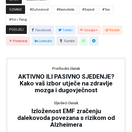
OZNAKE
Duhovnost
Ravnoteža
Svijest
Tao
Yin i Yang
PODIJELI
Facebook
Twitter
Google+
Reddit
Pinterest
Linkedin
Tumblr
Prethodni članak
AKTIVNO ILI PASIVNO SJEDENJE?
Kako vaš izbor utječe na zdravlje
mozga i dugovječnost
Sljedeći članak
Izloženost EMF zračenju
dalekovoda povezana s rizikom od
Alzheimera