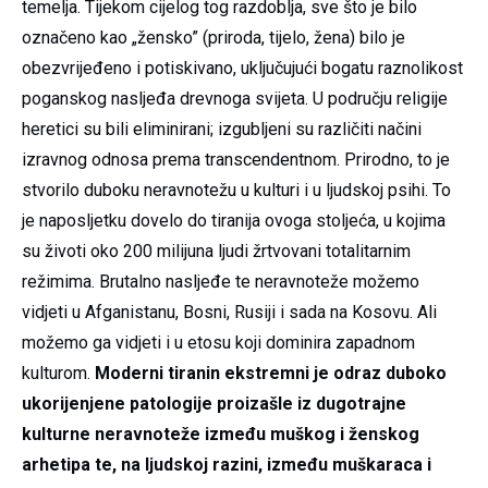
temelja. Tijekom cijelog tog razdoblja, sve što je bilo
označeno kao „žensko” (priroda, tijelo, žena) bilo je
obezvrijeđeno i potiskivano, uključujući bogatu raznolikost
poganskog nasljeđa drevnoga svijeta. U području religije
heretici su bili eliminirani; izgubljeni su različiti načini
izravnog odnosa prema transcendentnom. Prirodno, to je
stvorilo duboku neravnotežu u kulturi i u ljudskoj psihi. To
je naposljetku dovelo do tiranija ovoga stoljeća, u kojima
su životi oko 200 milijuna ljudi žrtvovani totalitarnim
režimima. Brutalno nasljeđe te neravnoteže možemo
vidjeti u Afganistanu, Bosni, Rusiji i sada na Kosovu. Ali
možemo ga vidjeti i u etosu koji dominira zapadnom
kulturom.
Moderni tiranin ekstremni je odraz duboko
ukorijenjene patologije proizašle iz dugotrajne
kulturne neravnoteže između muškog i ženskog
arhetipa te, na ljudskoj razini, između muškaraca i