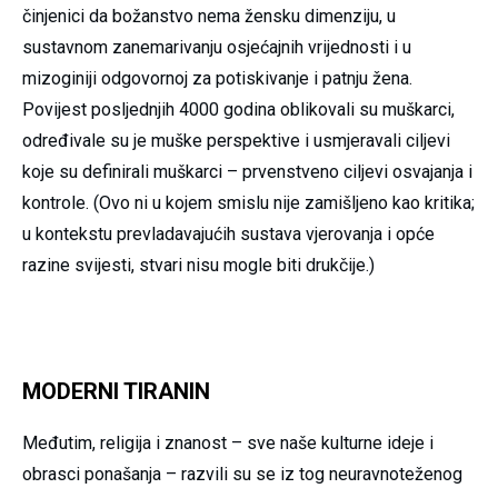
činjenici da božanstvo nema žensku dimenziju, u
sustavnom zanemarivanju osjećajnih vrijednosti i u
mizoginiji odgovornoj za potiskivanje i patnju žena.
Povijest posljednjih 4000 godina oblikovali su muškarci,
određivale su je muške perspektive i usmjeravali ciljevi
koje su definirali muškarci – prvenstveno ciljevi osvajanja i
kontrole. (Ovo ni u kojem smislu nije zamišljeno kao kritika;
u kontekstu prevladavajućih sustava vjerovanja i opće
razine svijesti, stvari nisu mogle biti drukčije.)
MODERNI TIRANIN
Međutim, religija i znanost – sve naše kulturne ideje i
obrasci ponašanja – razvili su se iz tog neuravnoteženog