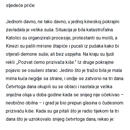
sljedeće priče:
Jednom davno, ne tako davno, u jednoj kineskoj pokrajini
zavladala je velika suša. Situacija je bila katastrofalna.
Katolici su organizirali procesije, protestanti su molili, a
Kinezi su palili mirisne štapiće i pucali iz pušaka kako bi
otjerali demone suše; ali bez uspjeha. Na kraju su ljudi
rekli: „Pozvat ćemo prizivača kiše.” Iz druge pokrajine
pojavio se osušeni starac. Jedino što je tražio bila je mala
mirna kuća negdje sa strane, i ondje se zatvorio na tri dana.
Četvrtoga dana okupili su se oblaci i nastala je velika
snježna oluja u doba godine kada se snijeg nije očekivao –
neobično obilna – i grad je bio prepun glasina o čudesnom
prizivaču kiše. Kada su ga pitali što je radio tijekom ta tri
dana što je uzrokovalo snijeg četvrtoga dana, rekao je: