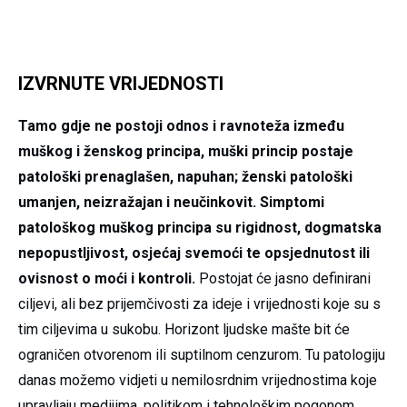
IZVRNUTE VRIJEDNOSTI
Tamo gdje ne postoji odnos i ravnoteža između
muškog i ženskog principa, muški princip postaje
patološki prenaglašen, napuhan; ženski patološki
umanjen, neizražajan i neučinkovit. Simptomi
patološkog muškog principa su rigidnost, dogmatska
nepopustljivost, osjećaj svemoći te opsjednutost ili
ovisnost o moći i kontroli.
Postojat će jasno definirani
ciljevi, ali bez prijemčivosti za ideje i vrijednosti koje su s
tim ciljevima u sukobu. Horizont ljudske mašte bit će
ograničen otvorenom ili suptilnom cenzurom. Tu patologiju
danas možemo vidjeti u nemilosrdnim vrijednostima koje
upravljaju medijima, politikom i tehnološkim pogonom