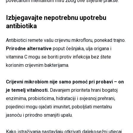
povećanom mentalnom miru zbog ove svjesne prakse.
Izbjegavajte nepotrebnu upotrebu
antibiotika
Antibiotici remete vašu crijevnu mikrofloru, ponekad trajno.
Prirodne alternative
poput češnjaka, ulja origana i
vitamina C mogu se boriti protiv infekcija bez štete
korisnim crijevnim bakterijama.
Crijevni mikrobiom nije samo pomoć pri probavi – on
je temelj vitalnosti.
Davanjem prioriteta hrani bogatoj
enzimima, probioticima, hidrataciji i svjesnoj prehrani,
pojedinci mogu ojačati imunitet, poboljšati mentalnu
jasnoću i prirodno smanjiti upalu.
Kako istraživanja nastavljaju otkrivati dalekosežni utjecaj