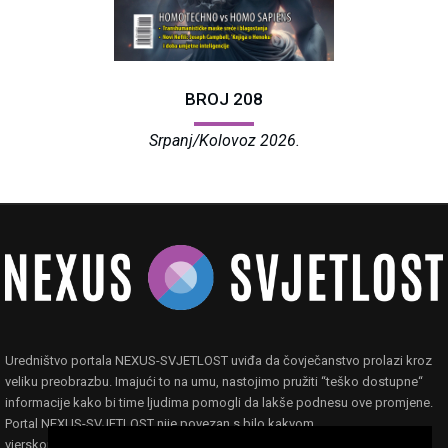
BROJ 208
Srpanj/Kolovoz 2026.
Uredništvo portala NEXUS-SVJETLOST uviđa da čovječanstvo prolazi kroz
veliku preobrazbu. Imajući to na umu, nastojimo pružiti “teško dostupne“
informacije kako bi time ljudima pomogli da lakše podnesu ove promjene.
Portal NEXUS-SVJETLOST nije povezan s bilo kakvom
vjerskom,filozofskom ili političkom ideologijom ili organizacijom.