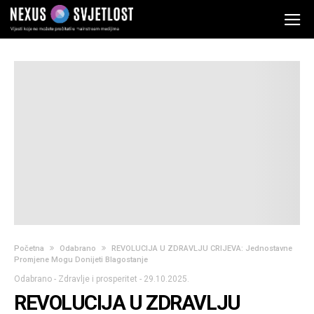
Početna
Odabrano
REVOLUCIJA U ZDRAVLJU CRIJEVA: Jednostavne
Promjene Mogu Donijeti Blagostanje
Odabrano
-
Zdravlje i prosperitet
-
29.10.2025.
REVOLUCIJA U ZDRAVLJU