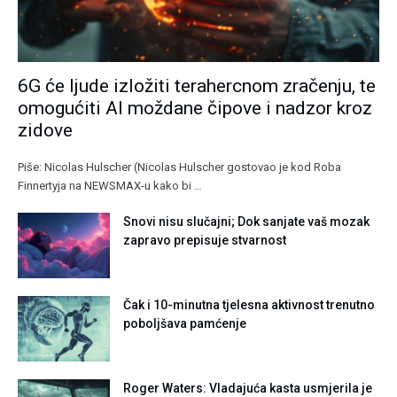
6G će ljude izložiti terahercnom zračenju, te
omogućiti AI moždane čipove i nadzor kroz
zidove
Piše: Nicolas Hulscher (Nicolas Hulscher gostovao je kod Roba
Finnertyja na NEWSMAX-u kako bi …
Snovi nisu slučajni; Dok sanjate vaš mozak
zapravo prepisuje stvarnost
Čak i 10-minutna tjelesna aktivnost trenutno
poboljšava pamćenje
Roger Waters: Vladajuća kasta usmjerila je