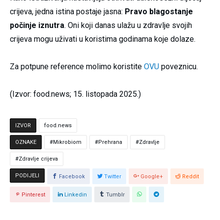
crijeva, jedna istina postaje jasna:
Pravo blagostanje
počinje iznutra
. Oni koji danas ulažu u zdravlje svojih
crijeva mogu uživati u koristima godinama koje dolaze.
Za potpune reference molimo koristite
OVU
poveznicu.
(Izvor: food.news; 15. listopada 2025.)
IZVOR
food.news
OZNAKE
Mikrobiom
Prehrana
Zdravlje
Zdravlje crijeva
PODIJELI
Facebook
Twitter
Google+
Reddit
Pinterest
Linkedin
Tumblr