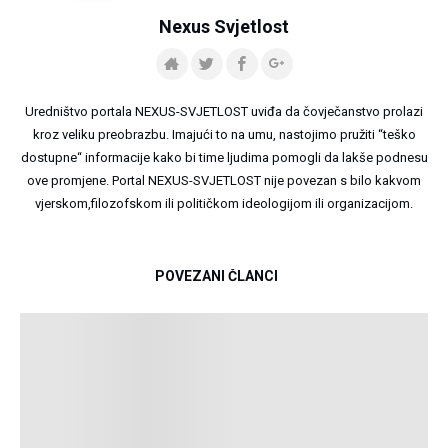
Nexus Svjetlost
Uredništvo portala NEXUS-SVJETLOST uviđa da čovječanstvo prolazi
kroz veliku preobrazbu. Imajući to na umu, nastojimo pružiti “teško
dostupne“ informacije kako bi time ljudima pomogli da lakše podnesu
ove promjene. Portal NEXUS-SVJETLOST nije povezan s bilo kakvom
vjerskom,filozofskom ili političkom ideologijom ili organizacijom.
POVEZANI ČLANCI