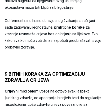
dokaza sugerira da njegovanje ovog unutarnjeg
ekosustava može biti ključ za blagostanje.
Od fermentirane hrane do svjesnog žvakanja, stručnjaci
sada zagovaraju jednostavne,
praktične korake
za
vraćanje ravnoteže crijeva bez oslanjanja na lijekove. Evo
kako svatko može već danas započeti preobražavati svoje
probavno zdravlje.
9 BITNIH KORAKA ZA OPTIMIZACIJU
ZDRAVLJA CRIJEVA
Crijevni mikrobiom
utječe na gotovo svaki aspekt
ljudskog zdravlja, od apsorpcije hranjivih tvari do regulacije
raspoloženja. Loše zdravlje crijeva povezano je sa