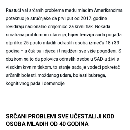
Rastući val srčanih problema među mlađim Amerikancima
potaknuo je stručnjake da prvi put od 2017. godine
revidiraju nacionalne smjernice za krvni tlak. Nekada
smatrana problemom starenja,
hipertenzija
sada pogađa
otprilike 25 posto mladih odraslih osoba između 18 i 39
godina – a čak su i djeca i tinejdžeri sve više pogođeni. S
obzirom na to da polovica odraslih osoba u SAD-u živi s
visokim krvnim tlakom, to stanje sada je vodeći pokretač
srčanih bolesti, moždanog udara, bolesti bubrega,
kognitivnog pada i demencije.
SRČANI PROBLEMI SVE UČESTALIJI KOD
OSOBA MLAĐIH OD 40 GODINA