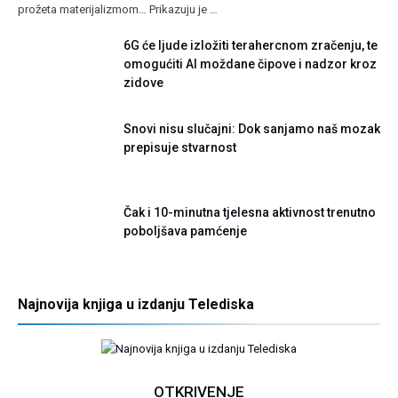
prožeta materijalizmom… Prikazuju je …
6G će ljude izložiti terahercnom zračenju, te
omogućiti AI moždane čipove i nadzor kroz
zidove
Snovi nisu slučajni: Dok sanjamo naš mozak
prepisuje stvarnost
Čak i 10-minutna tjelesna aktivnost trenutno
poboljšava pamćenje
Najnovija knjiga u izdanju Telediska
OTKRIVENJE