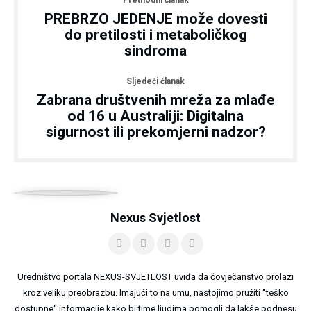
Prethodni članak
PREBRZO JEDENJE može dovesti
do pretilosti i metaboličkog
sindroma
Sljedeći članak
Zabrana društvenih mreža za mlađe
od 16 u Australiji: Digitalna
sigurnost ili prekomjerni nadzor?
Nexus Svjetlost
Uredništvo portala NEXUS-SVJETLOST uviđa da čovječanstvo prolazi
kroz veliku preobrazbu. Imajući to na umu, nastojimo pružiti “teško
dostupne“ informacije kako bi time ljudima pomogli da lakše podnesu