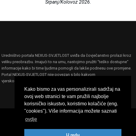
Srpanj/Kolovoz 2026.
Uredništvo portala NEXUS-SVJETLOST uviđa da čovječanstvo prolazi kroz
veliku preobrazbu. Imajući to na umu, nastojimo pružiti “teško dostupne“
informacije kako bi time ljudima pomogli da lakše podnesu ove promjene.
Portal NEXUS-SVJETLOST nije povezan s bilo kakvom
vjerskom,filozofskom ili političkom ideologijom ili organizacijom.
Kako bismo za vas personalizirali sadržaj na
ovoj web stranici te vam pružili najbolje
korisničko iskustvo, koristimo kolačiće (eng.
"cookies"). Više informacija možete saznati
ovdje
Nexus-Svjetlost © 2023 - Sva prava pridržana
postavio
ENNOCLE agency
U redu