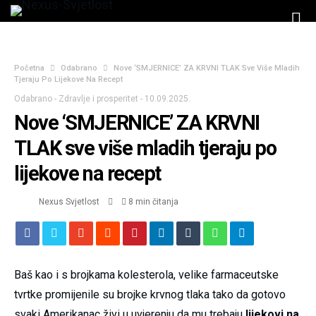
Početna
Odabrano
Nove ‘SMJERNICE’ ZA KRVNI TLAK Sve Više Mladih
Tjeraju Po Lijekove Na Recept
Odabrano
-
Zdravlje i prosperitet
-
10.09.2025.
Nove ‘SMJERNICE’ ZA KRVNI
TLAK sve više mladih tjeraju po
lijekove na recept
Nexus Svjetlost
8 min čitanja
Baš kao i s brojkama kolesterola, velike farmaceutske
tvrtke promijenile su brojke krvnog tlaka tako da gotovo
svaki Amerikanac živi u uvjerenju da mu trebaju
lijekovi na