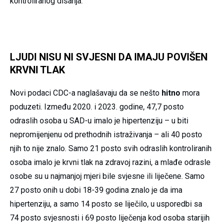
kontroliranog disanja.
LJUDI NISU NI SVJESNI DA IMAJU POVIŠEN
KRVNI TLAK
Novi podaci CDC-a naglašavaju da se nešto
hitno
mora
poduzeti. Između 2020. i 2023. godine, 47,7 posto
odraslih osoba u SAD-u imalo je hipertenziju – u biti
nepromijenjenu od prethodnih istraživanja – ali 40 posto
njih to nije znalo. Samo 21 posto svih odraslih kontroliranih
osoba imalo je krvni tlak na zdravoj razini, a mlađe odrasle
osobe su u najmanjoj mjeri bile svjesne ili liječene. Samo
27 posto onih u dobi 18-39 godina znalo je da ima
hipertenziju, a samo 14 posto se liječilo, u usporedbi sa
74 posto svjesnosti i 69 posto liječenja kod osoba starijih