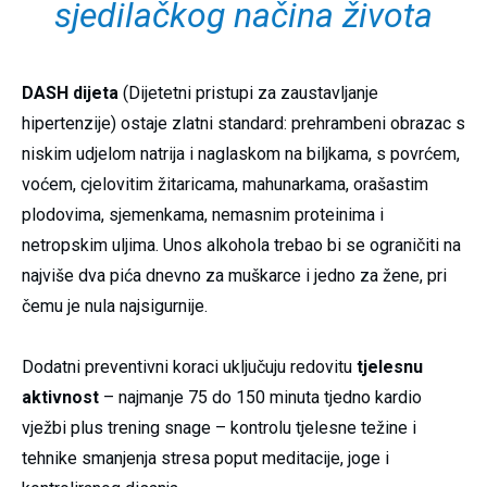
sjedilačkog načina života
DASH dijeta
(Dijetetni pristupi za zaustavljanje
hipertenzije) ostaje zlatni standard: prehrambeni obrazac s
niskim udjelom natrija i naglaskom na biljkama, s povrćem,
voćem, cjelovitim žitaricama, mahunarkama, orašastim
plodovima, sjemenkama, nemasnim proteinima i
netropskim uljima. Unos alkohola trebao bi se ograničiti na
najviše dva pića dnevno za muškarce i jedno za žene, pri
čemu je nula najsigurnije.
Dodatni preventivni koraci uključuju redovitu
tjelesnu
aktivnost
– najmanje 75 do 150 minuta tjedno kardio
vježbi plus trening snage – kontrolu tjelesne težine i
tehnike smanjenja stresa poput meditacije, joge i