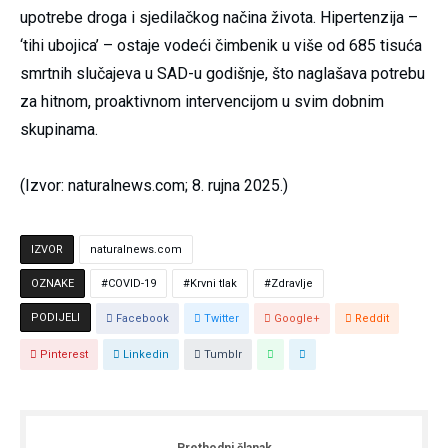
upotrebe droga i sjedilačkog načina života. Hipertenzija –
‘tihi ubojica’ – ostaje vodeći čimbenik u više od 685 tisuća
smrtnih slučajeva u SAD-u godišnje, što naglašava potrebu
za hitnom, proaktivnom intervencijom u svim dobnim
skupinama.
(Izvor: naturalnews.com; 8. rujna 2025.)
IZVOR
naturalnews.com
OZNAKE
COVID-19
Krvni tlak
Zdravlje
PODIJELI
Facebook
Twitter
Google+
Reddit
Pinterest
Linkedin
Tumblr