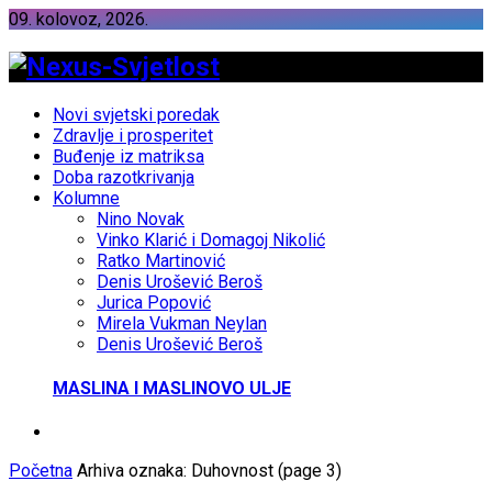
09. kolovoz, 2026.
Novi svjetski poredak
Zdravlje i prosperitet
Buđenje iz matriksa
Doba razotkrivanja
Kolumne
Nino Novak
Vinko Klarić i Domagoj Nikolić
Ratko Martinović
Denis Urošević Beroš
Jurica Popović
Mirela Vukman Neylan
Denis Urošević Beroš
MASLINA I MASLINOVO ULJE
Početna
Arhiva oznaka: Duhovnost
(page 3)