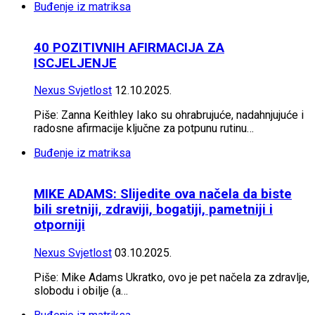
Buđenje iz matriksa
40 POZITIVNIH AFIRMACIJA ZA
ISCJELJENJE
Nexus Svjetlost
12.10.2025.
Piše: Zanna Keithley Iako su ohrabrujuće, nadahnjujuće i
radosne afirmacije ključne za potpunu rutinu…
Buđenje iz matriksa
MIKE ADAMS: Slijedite ova načela da biste
bili sretniji, zdraviji, bogatiji, pametniji i
otporniji
Nexus Svjetlost
03.10.2025.
Piše: Mike Adams Ukratko, ovo je pet načela za zdravlje,
slobodu i obilje (a…