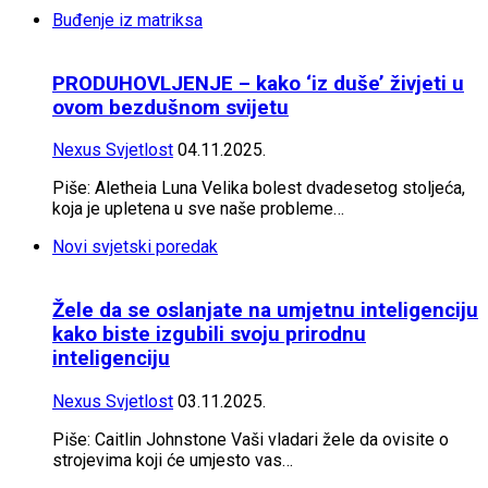
Buđenje iz matriksa
PRODUHOVLJENJE – kako ‘iz duše’ živjeti u
ovom bezdušnom svijetu
Nexus Svjetlost
04.11.2025.
Piše: Aletheia Luna Velika bolest dvadesetog stoljeća,
koja je upletena u sve naše probleme…
Novi svjetski poredak
Žele da se oslanjate na umjetnu inteligenciju
kako biste izgubili svoju prirodnu
inteligenciju
Nexus Svjetlost
03.11.2025.
Piše: Caitlin Johnstone Vaši vladari žele da ovisite o
strojevima koji će umjesto vas…