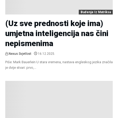
Buđenje Iz Matriksa
(Uz sve prednosti koje ima)
umjetna inteligencija nas čini
nepismenima
Nexus Svjetlost
16.12.2025.
Piše: Mark Bauerlein U stara vremena, nastava engleskog jezika značila
je dvije stvari: prvo,…