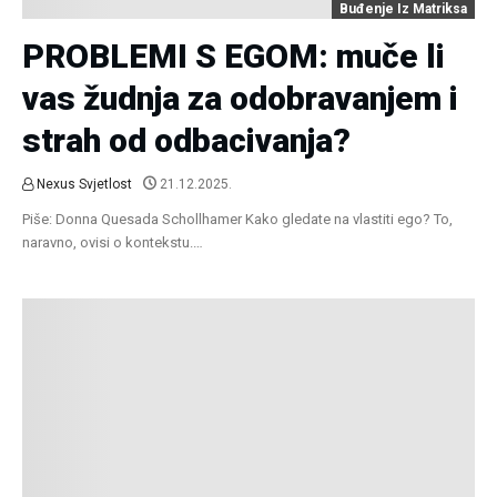
Buđenje Iz Matriksa
PROBLEMI S EGOM: muče li
vas žudnja za odobravanjem i
strah od odbacivanja?
Nexus Svjetlost
21.12.2025.
Piše: Donna Quesada Schollhamer Kako gledate na vlastiti ego? To,
naravno, ovisi o kontekstu.…