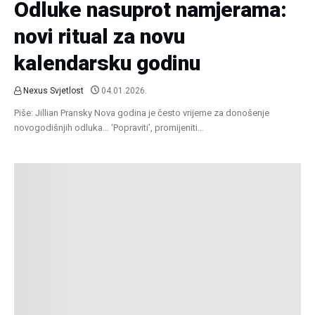
Odluke nasuprot namjerama:
novi ritual za novu
kalendarsku godinu
Nexus Svjetlost
04.01.2026.
Piše: Jillian Pransky Nova godina je često vrijeme za donošenje
novogodišnjih odluka… ‘Popraviti’, promijeniti…