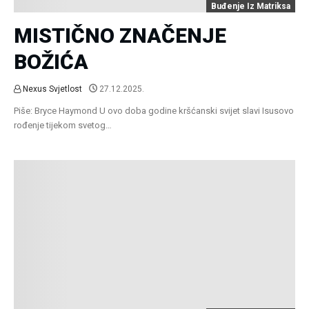
Buđenje Iz Matriksa
MISTIČNO ZNAČENJE
BOŽIĆA
Nexus Svjetlost
27.12.2025.
Piše: Bryce Haymond U ovo doba godine kršćanski svijet slavi Isusovo
rođenje tijekom svetog…