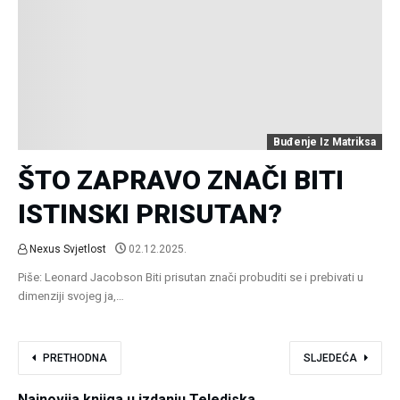
Buđenje Iz Matriksa
ŠTO ZAPRAVO ZNAČI BITI
ISTINSKI PRISUTAN?
Nexus Svjetlost
02.12.2025.
Piše: Leonard Jacobson Biti prisutan znači probuditi se i prebivati u
dimenziji svojeg ja,…
PRETHODNA
SLJEDEĆA
Najnovija knjiga u izdanju Telediska