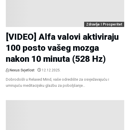
Zdravlje I Prosperitet
[VIDEO] Alfa valovi aktiviraju
100 posto vašeg mozga
nakon 10 minuta (528 Hz)
Nexus Svjetlost
12.12.2025.
Dobrodošli u Relaxed Mind, vaše odredište za osvježavajuću i
umirujuću meditacijsku glazbu za poboljšanje…