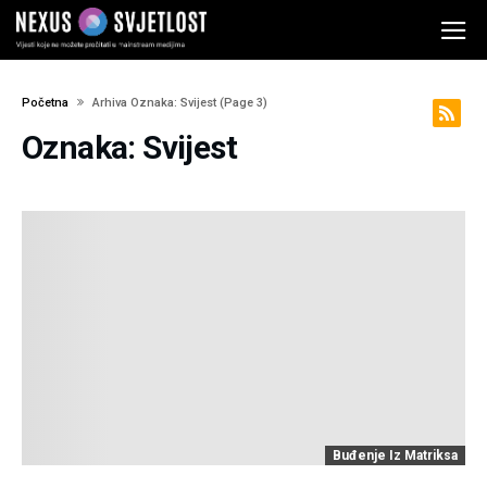
Početna
Arhiva Oznaka: Svijest
(page 3)
Oznaka: Svijest
Buđenje Iz Matriksa