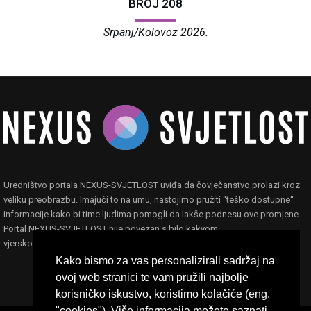
BROJ 208
Srpanj/Kolovoz 2026.
Uredništvo portala NEXUS-SVJETLOST uviđa da čovječanstvo prolazi kroz
veliku preobrazbu. Imajući to na umu, nastojimo pružiti “teško dostupne“
informacije kako bi time ljudima pomogli da lakše podnesu ove promjene.
Portal NEXUS-SVJETLOST nije povezan s bilo kakvom
vjerskom,filozofskom ili političkom ideologijom ili organizacijom.
Kako bismo za vas personalizirali sadržaj na
ovoj web stranici te vam pružili najbolje
korisničko iskustvo, koristimo kolačiće (eng.
"cookies"). Više informacija možete saznati