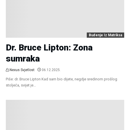
Buđenje Iz Matriksa
Dr. Bruce Lipton: Zona
sumraka
Nexus Svjetlost
06.12.2025.
Piše: dr. Bruce Lipton Kad sam bio dijete, negdje sredinom prošlog
stoljeća, svijet je…