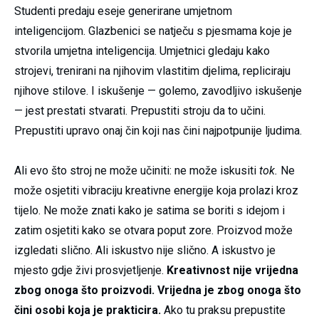
Studenti predaju eseje generirane umjetnom
inteligencijom. Glazbenici se natječu s pjesmama koje je
stvorila umjetna inteligencija. Umjetnici gledaju kako
strojevi, trenirani na njihovim vlastitim djelima, repliciraju
njihove stilove. I iskušenje — golemo, zavodljivo iskušenje
— jest prestati stvarati. Prepustiti stroju da to učini.
Prepustiti upravo onaj čin koji nas čini najpotpunije ljudima.
Ali evo što stroj ne može učiniti: ne može iskusiti
tok.
Ne
može osjetiti vibraciju kreativne energije koja prolazi kroz
tijelo. Ne može znati kako je satima se boriti s idejom i
zatim osjetiti kako se otvara poput zore. Proizvod može
izgledati slično. Ali iskustvo nije slično. A iskustvo je
mjesto gdje živi prosvjetljenje.
Kreativnost nije vrijedna
zbog onoga što proizvodi. Vrijedna je zbog onoga što
čini osobi koja je prakticira.
Ako tu praksu prepustite