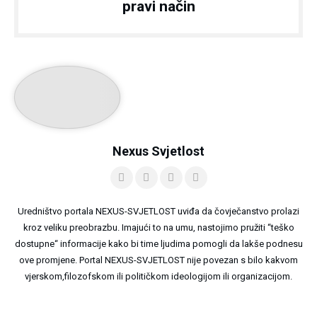
pravi način
Nexus Svjetlost
Uredništvo portala NEXUS-SVJETLOST uviđa da čovječanstvo prolazi
kroz veliku preobrazbu. Imajući to na umu, nastojimo pružiti “teško
dostupne“ informacije kako bi time ljudima pomogli da lakše podnesu
ove promjene. Portal NEXUS-SVJETLOST nije povezan s bilo kakvom
vjerskom,filozofskom ili političkom ideologijom ili organizacijom.