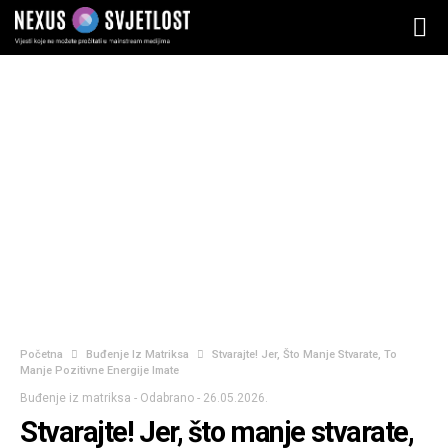
Početna
Buđenje Iz Matriksa
Stvarajte! Jer, Što Manje Stvarate, To
Manje Pozitivne Energije Imate
Buđenje iz matriksa
-
Odabrano
-
26.05.2026.
Stvarajte! Jer, što manje stvarate,