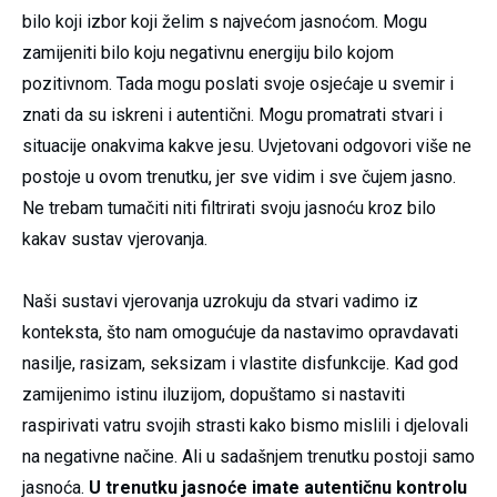
bilo koji izbor koji želim s najvećom jasnoćom. Mogu
zamijeniti bilo koju negativnu energiju bilo kojom
pozitivnom. Tada mogu poslati svoje osjećaje u svemir i
znati da su iskreni i autentični. Mogu promatrati stvari i
situacije onakvima kakve jesu. Uvjetovani odgovori više ne
postoje u ovom trenutku, jer sve vidim i sve čujem jasno.
Ne trebam tumačiti niti filtrirati svoju jasnoću kroz bilo
kakav sustav vjerovanja.
Naši sustavi vjerovanja uzrokuju da stvari vadimo iz
konteksta, što nam omogućuje da nastavimo opravdavati
nasilje, rasizam, seksizam i vlastite disfunkcije. Kad god
zamijenimo istinu iluzijom, dopuštamo si nastaviti
raspirivati vatru svojih strasti kako bismo mislili i djelovali
na negativne načine. Ali u sadašnjem trenutku postoji samo
jasnoća.
U trenutku jasnoće imate autentičnu kontrolu