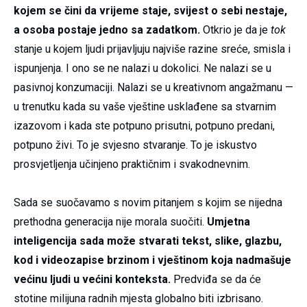
kojem se čini da vrijeme staje, svijest o sebi nestaje,
a osoba postaje jedno sa zadatkom.
Otkrio je da je
tok
stanje u kojem ljudi prijavljuju najviše razine sreće, smisla i
ispunjenja. I ono se ne nalazi u dokolici. Ne nalazi se u
pasivnoj konzumaciji. Nalazi se u kreativnom angažmanu —
u trenutku kada su vaše vještine usklađene sa stvarnim
izazovom i kada ste potpuno prisutni, potpuno predani,
potpuno živi. To je svjesno stvaranje. To je iskustvo
prosvjetljenja učinjeno praktičnim i svakodnevnim.
Sada se suočavamo s novim pitanjem s kojim se nijedna
prethodna generacija nije morala suočiti.
Umjetna
inteligencija sada može stvarati tekst, slike, glazbu,
kod i videozapise brzinom i vještinom koja nadmašuje
većinu ljudi u većini konteksta.
Predviđa se da će
stotine milijuna radnih mjesta globalno biti izbrisano.