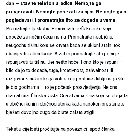
dan — stavite telefon u ladicu. Nemojte ga
provjeravati. Nemojte posezati za njim. Nemojte ga ni
pogledavati. I promatrajte što se događa u vama.
Promatrajte tjeskobu. Promatrajte refleks ruke koja
poseže za nečim čega nema. Promatrajte neobičnu,
neugodnu tišinu koja se otvara kada se ukloni stalni tok
obavijesti i stimulacije. A zatim promatrajte što počinje
ispunjavati tu tišinu. Jer nešto hoće. I ono što je ispuni —
bilo da je to dosada, tuga, kreativnost, zahvalnost ili
razgovor s nekim koga volite koji postane dublji nego što
je bio godinama — to je početak prosvjetljenja. Ne ona
dramatična, filmska vrsta. Ona stvarna. Ona koja se događa
u običnoj kuhinji običnog utorka kada napokon prestanete
bježati dovoljno dugo da biste zaista stigli.
Tekst u cijelosti pročitajte na poveznici ispod članka.