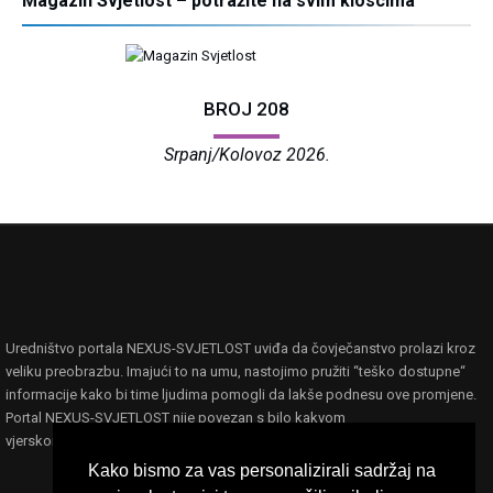
Magazin Svjetlost – potražite na svim kioscima
BROJ 208
Srpanj/Kolovoz 2026.
Uredništvo portala NEXUS-SVJETLOST uviđa da čovječanstvo prolazi kroz
veliku preobrazbu. Imajući to na umu, nastojimo pružiti “teško dostupne“
informacije kako bi time ljudima pomogli da lakše podnesu ove promjene.
Portal NEXUS-SVJETLOST nije povezan s bilo kakvom
vjerskom,filozofskom ili političkom ideologijom ili organizacijom.
Kako bismo za vas personalizirali sadržaj na