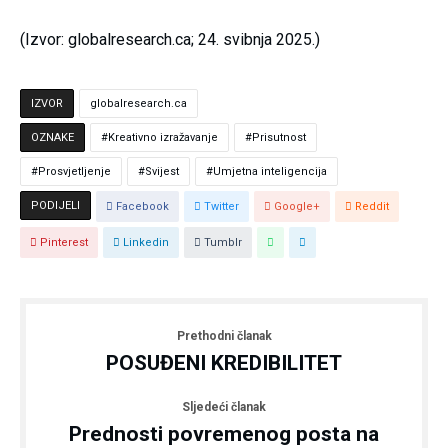
(Izvor: globalresearch.ca; 24. svibnja 2025.)
IZVOR
globalresearch.ca
OZNAKE
Kreativno izražavanje
Prisutnost
Prosvjetljenje
Svijest
Umjetna inteligencija
PODIJELI
Facebook
Twitter
Google+
Reddit
Pinterest
Linkedin
Tumblr
Prethodni članak
POSUĐENI KREDIBILITET
Sljedeći članak
Prednosti povremenog posta na