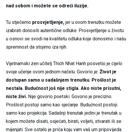
nad sobom i možete se odreći iluzije.
Tu stječemo
prosvjetljenje,
jer u ovom trenutku možete
izabrati donositi autentične odluke. Prosvjetljenje u životu
u osnovi se svodi na kvalitetu odluka koje donosimo i našu
spremnost da stojimo iza njih.
Vijetnamski zen učitelj Thich Nhat Hanh posvetio je cijelo
svoje učenje ovom jednom načelu. Govorio je:
Život je
dostupan samo u sadašnjem trenutku. Prošlost je
nestala. Budućnost još nije stigla. Ako niste prisutni,
niste živi.
Nije govorio poetski. Govorio je precizno.
Prošlost postoji samo kao sjećanje. Budućnost postoji
samo kao projekcija. Sadašnji trenutak jedini je trenutak u
kojem možete disati, osjećati, birati, voljeti, stvarati ili se
mijenjati. Sve ostalo je priča koju vam vaš um pripovijeda.