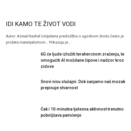
IDI KAMO TE ŽIVOT VODI
Autor: Azreal Rashel Uvriježena predodžba o ugodnom životu često je
prožeta materijalizmom… Prikazuju je …
6G će ljude izložiti terahercnom zračenju, te
omogućiti AI moždane čipove i nadzor kroz
zidove
Snovi nisu slučajni: Dok sanjamo naš mozak
prepisuje stvarnost
Čak i 10-minutna tjelesna aktivnost trenutno
poboljšava pamćenje