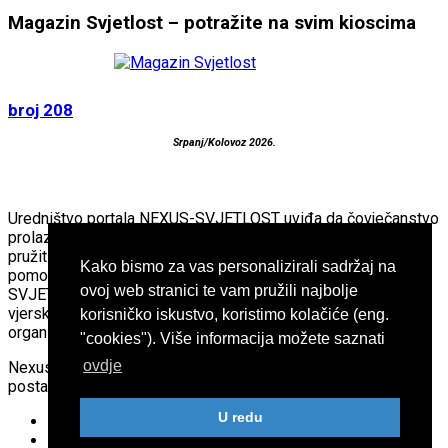
Magazin Svjetlost – potražite na svim kioscima
broj 208
Srpanj/Kolovoz 2026.
Uredništvo portala NEXUS-SVJETLOST uviđa da čovječanstvo
prolazi kroz veliku preobrazbu. Imajući to na umu, nastojimo
pružiti “teško dostupne“ informacije kako bi time ljudima
Kako bismo za vas personalizirali sadržaj na
pomogli da lakše podnesu ove promjene. Portal NEXUS-
ovoj web stranici te vam pružili najbolje
SVJETLOST nije povezan s bilo kakvom
vjerskom,filozofskom ili političkom ideologijom ili
korisničko iskustvo, koristimo kolačiće (eng.
organizacijom.
"cookies"). Više informacija možete saznati
ovdje
Nexus-Svjetlost © 2023 - Sva prava pridržana
postavio
ENNOCLE agency
U redu
O nama
Arhiva vijesti