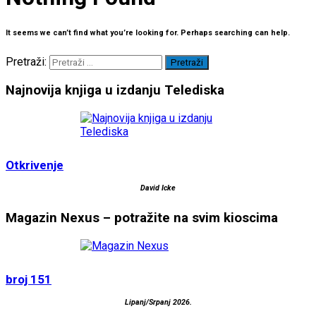
It seems we can’t find what you’re looking for. Perhaps searching can help.
Pretraži:
Najnovija knjiga u izdanju Telediska
Otkrivenje
David Icke
Magazin Nexus – potražite na svim kioscima
broj 151
Lipanj/Srpanj 2026.