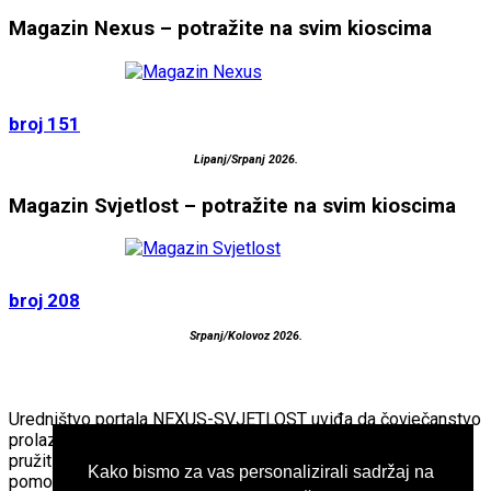
Magazin Nexus – potražite na svim kioscima
broj 151
Lipanj/Srpanj 2026.
Magazin Svjetlost – potražite na svim kioscima
broj 208
Srpanj/Kolovoz 2026.
Uredništvo portala NEXUS-SVJETLOST uviđa da čovječanstvo
prolazi kroz veliku preobrazbu. Imajući to na umu, nastojimo
pružiti “teško dostupne“ informacije kako bi time ljudima
Kako bismo za vas personalizirali sadržaj na
pomogli da lakše podnesu ove promjene. Portal NEXUS-