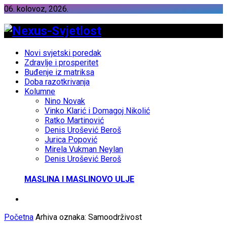
06. kolovoz, 2026.
Novi svjetski poredak
Zdravlje i prosperitet
Buđenje iz matriksa
Doba razotkrivanja
Kolumne
Nino Novak
Vinko Klarić i Domagoj Nikolić
Ratko Martinović
Denis Urošević Beroš
Jurica Popović
Mirela Vukman Neylan
Denis Urošević Beroš
MASLINA I MASLINOVO ULJE
Početna
Arhiva oznaka: Samoodrživost