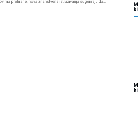
ovima prehrane, nova znanstvena istraživanja sugeriraju da…
M
k
M
k