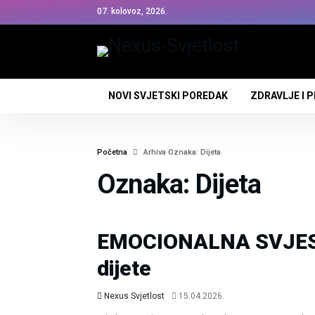
07. kolovoz, 2026.
NOVI SVJETSKI POREDAK
ZDRAVLJE I 
Početna
Arhiva Oznaka: Dijeta
Oznaka: Dijeta
Zdravlje I Prosperitet
EMOCIONALNA SVJESNO
dijete
Nexus Svjetlost
15.04.2026.