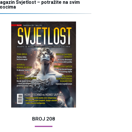
agazin Svjetlost – potražite na svim
ioscima
BROJ 208