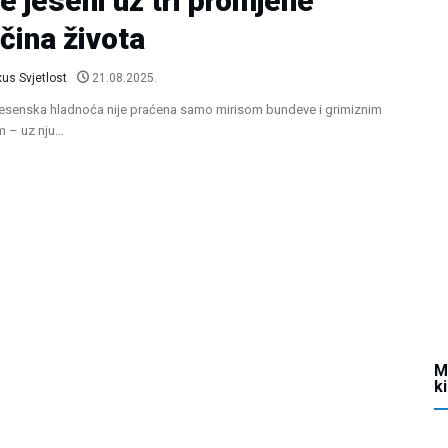
e jeseni uz tri promjene
čina života
us Svjetlost
21.08.2025.
jesenska hladnoća nije praćena samo mirisom bundeve i grimiznim
m – uz nju…
M
k