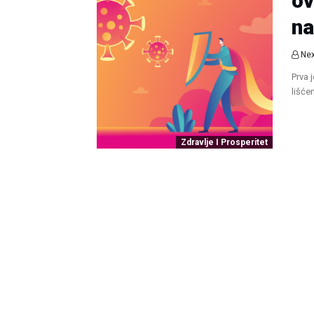
ov
na
Nex
Prva 
lišće
Zdravlje I Prosperitet