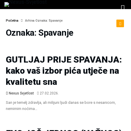
Početna
Arhiva Oznaka: Spavanje
Oznaka: Spavanje
Zdravlje I Prosperitet
GUTLJAJ PRIJE SPAVANJA:
kako vaš izbor pića utječe na
kvalitetu sna
Nexus Svjetlost
27.02.2026.
San je temelj zdravlja, ali milijuni ljudi danas se bore s nesanicom,
nemirnim noćima…
Zdravlje I Prosperitet