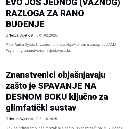
EVO JOŠ JEDNOG (VAŽNOG)
RAZLOGA ZA RANO
BUĐENJE
Nexus Svjetlost
01.02.2026.
Piše: Anika Syeda U važnom otkriću objavljenom u časopisu JAMA
Psychiatry, znanstvenici izvještavaju da…
Zdravlje I Prosperitet
Znanstvenici objašnjavaju
zašto je SPAVANJE NA
DESNOM BOKU ključno za
glimfatički sustav
Nexus Svjetlost
21.10.2025.
Dok se odmaramo, naš mozak nije samo ‘izvan mreže’; on je uključen u