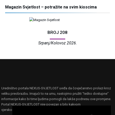
Magazin Svjetlost – potražite na svim kioscima
BROJ 208
Srpanj/Kolovoz 2026.
Uredništvo portala NEXUS-SVJETLOST uviđa da čovječanstvo prolazi kroz
veliku preobrazbu. Imajući to na umu, nastojimo pružiti “teško dostupne“
informacije kako bi time ljudima pomogli da lakše podnesu ove promjene.
Portal NEXUS-SVJETLOST nije povezan s bilo kakvom
vjerskom,filozofskom ili političkom ideologijom ili organizacijom.