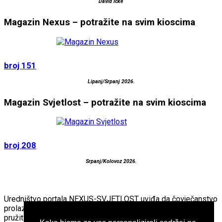
David Icke
Magazin Nexus – potražite na svim kioscima
broj 151
Lipanj/Srpanj 2026.
Magazin Svjetlost – potražite na svim kioscima
broj 208
Srpanj/Kolovoz 2026.
Uredništvo portala NEXUS-SVJETLOST uviđa da čovječanstvo
prolazi kroz veliku preobrazbu. Imajući to na umu, nastojimo
pružiti “teško dostupne“ informacije kako bi time ljudima