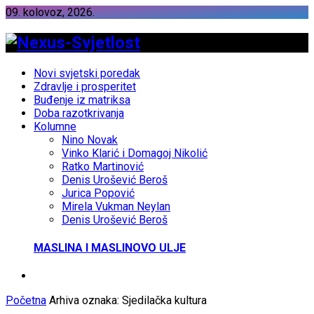
09. kolovoz, 2026.
Novi svjetski poredak
Zdravlje i prosperitet
Buđenje iz matriksa
Doba razotkrivanja
Kolumne
Nino Novak
Vinko Klarić i Domagoj Nikolić
Ratko Martinović
Denis Urošević Beroš
Jurica Popović
Mirela Vukman Neylan
Denis Urošević Beroš
MASLINA I MASLINOVO ULJE
Početna
Arhiva oznaka: Sjedilačka kultura