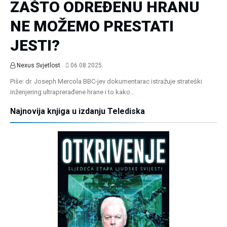
ZAŠTO ODREĐENU HRANU
NE MOŽEMO PRESTATI
JESTI?
Nexus Svjetlost
06.08.2025.
Piše: dr. Joseph Mercola BBC-jev dokumentarac istražuje strateški
inženjering ultraprerađene hrane i to kako…
Najnovija knjiga u izdanju Telediska