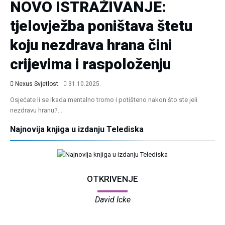
NOVO ISTRAŽIVANJE:
tjelovježba poništava štetu
koju nezdrava hrana čini
crijevima i raspoloženju
Nexus Svjetlost
31.10.2025.
Osjećate li se ikada mentalno tromo i potišteno nakon što ste jeli
nezdravu hranu?…
Najnovija knjiga u izdanju Telediska
OTKRIVENJE
David Icke