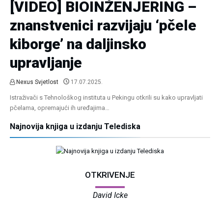
[VIDEO] BIOINŽENJERING –
znanstvenici razvijaju ‘pčele
kiborge’ na daljinsko
upravljanje
Nexus Svjetlost
17.07.2025.
Istraživači s Tehnološkog instituta u Pekingu otkrili su kako upravljati
pčelama, opremajući ih uređajima…
Najnovija knjiga u izdanju Telediska
OTKRIVENJE
David Icke