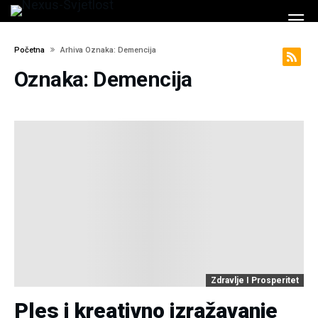
Početna
Arhiva Oznaka: Demencija
Oznaka: Demencija
Zdravlje I Prosperitet
Ples i kreativno izražavanje