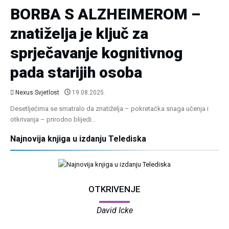
BORBA S ALZHEIMEROM –
znatiželja je ključ za
sprječavanje kognitivnog
pada starijih osoba
Nexus Svjetlost
19.08.2025.
Desetljećima se smatralo da znatiželja – pokretačka snaga učenja i
otkrivanja – prirodno blijedi…
Najnovija knjiga u izdanju Telediska
OTKRIVENJE
David Icke