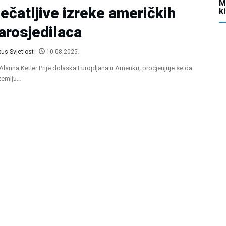
M
ečatljive izreke američkih
k
arosjedilaca
us Svjetlost
10.08.2025.
 Alanna Ketler Prije dolaska Europljana u Ameriku, procjenjuje se da
 zemlju…