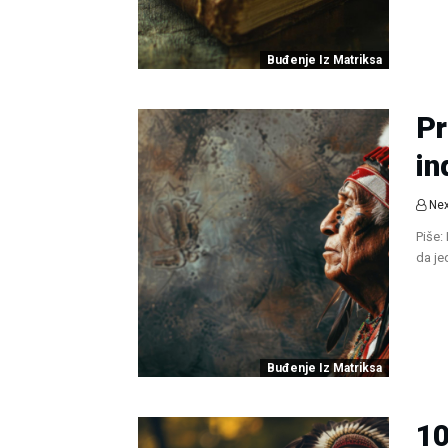
Buđenje Iz Matriksa
Pr
in
Nex
Piše:
da j
Buđenje Iz Matriksa
1