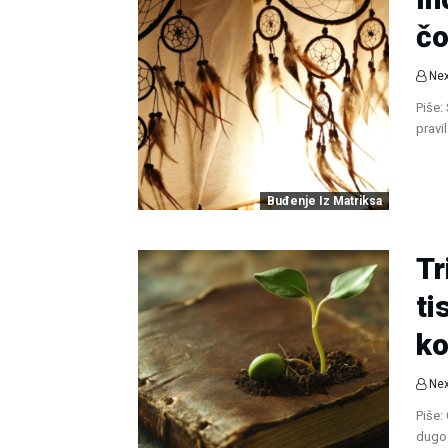
čo
Nex
Piše:
pravi
Buđenje Iz Matriksa
Tr
ti
ko
Nex
Piše:
dugo 