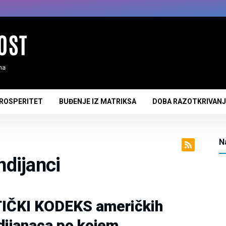
PROSPERITET
BUĐENJE IZ MATRIKSA
DOBA RAZOTKRIVAN
N
ndijanci
IČKI KODEKS američkih
dijanaca po kojem