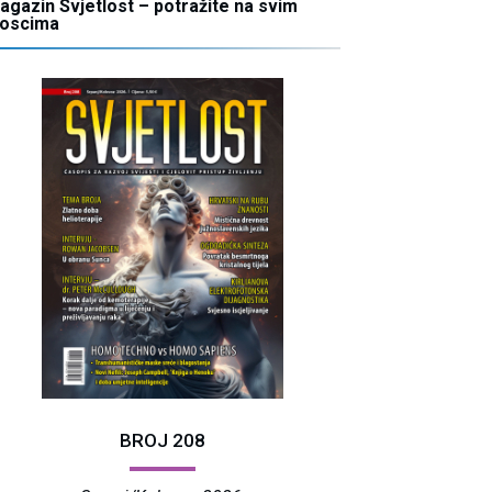
agazin Svjetlost – potražite na svim
ioscima
BROJ 208