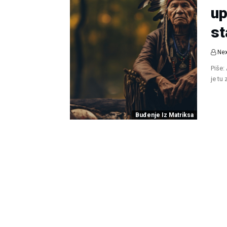
up
st
Nex
Piše:
je tu
Buđenje Iz Matriksa