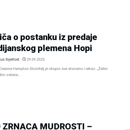
iča o postanku iz predaje
dijanskog plemena Hopi
us Svjetlost
29.09.2025.
 Deanne Hampton Stvoritelj je okupio sve stvoreno i rekao: „Želim
edno ostane…
0 ZRNACA MUDROSTI –