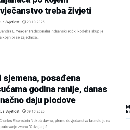
vječanstvo treba živjeti
us Svjetlost
23.10.2025.
 Sandra E. Yeager Tradicionalni indijanski etički kodeks skup je
la kojih bi se zajednica…
i sjemena, posađena
sućama godina ranije, danas
načno daju plodove
M
k
us Svjetlost
09.10.2025.
 Charles Eisenstein Nekoć davno, pleme čovječanstva krenulo je na
putovanje zvano ‘Odvajanje’…